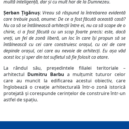
multă inteligenţă, dar şi cu mult har de la Dumnezeu
.
Şerban Ţigănuş
:
Vreau să răspund la întrebarea evidentă
care trebuie pusă, anume: De ce a fost făcută această casă?
Nu ca să se întâlnească arhitecţii între ei, nu ca să scape de o
chirie, ci a fost făcută cu un scop foarte precis: este, dacă
vreţi, un fel de zonă liberă, un loc în care îşi propun să se
întâlnească cu cei care construiesc oraşul, cu cei de care
depinde oraşul, cei care au nevoie de arhitecţi. Eu aşa văd
acest loc şi sper din tot sufletul să fie folosit ca atare
.
La rândul său, preşedintele filialei teritoriale –
arhitectul
Dumitru Barbu
a mulţumit tuturor celor
care au muncit la edificarea acestui obiectiv, care
înglobează o creaţie arhitecturală într-o zonă istorică
protejată şi corespunde cerinţelor de construire într-un
astfel de spaţiu.