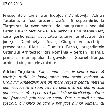
07.09.2013
Preşedintele Consiliului Judeţean Dâmboviţa, Adrian
Ţuţuianu, a fost prezent astăzi, 6 septembrie, la
Târgovişte, la evenimentul de inaugurare a sediului
Ordinului Arhitecţilor – Filiala Teritorială Muntenia Vest,
care gestionează activitatea tuturor arhitecţilor din
judeţele Dâmboviţa, Ilfov şi Giurgiu. Au participat
preşedintele filialei – Dumitru Barbu, preşedintele
Ordinului Arhitecţilor din România – Şerban Ţigănuş,
primarul municipiului Târgovişte – Gabriel Boriga,
arhitecţi din judeţele amintite.
Adrian Ţuţuianu
:
Este o mare bucurie pentru mine să
particip astăzi la inaugurarea unui sediu regional al
Ordinului Arhitecţilor. Am un mare respect pentru meseria
dumneavoastră şi spun asta nu pentru că mă aflu în casa
dumneavoastră, ci pentru că puteţi să ne faceţi viaţa tuturor
mai frumoasă prin ceea ce creaţi. Este o muncă cu totul
specială, o muncă pe care o pot face numai oamenii cu