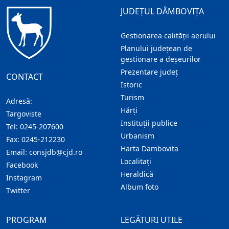
JUDEȚUL DÂMBOVIȚA
Gestionarea calității aerului
Planului județean de
gestionare a deșeurilor
Prezentare judeţ
CONTACT
Istoric
Turism
Adresă:
Hărţi
Targoviste
Instituţii publice
Tel:
0245-207600
Urbanism
Fax:
0245-212230
Harta Dambovita
Email:
consjdb@cjd.ro
Localitaţi
Facebook
Heraldică
Instagram
Album foto
Twitter
PROGRAM
LEGĂTURI UTILE