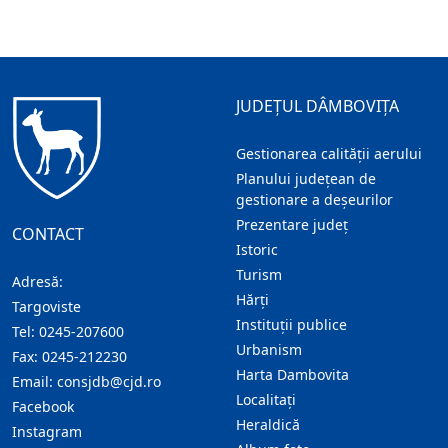
JUDEȚUL DÂMBOVIȚA
Gestionarea calității aerului
Planului județean de
gestionare a deșeurilor
Prezentare judeţ
CONTACT
Istoric
Turism
Adresă:
Hărţi
Targoviste
Instituţii publice
Tel:
0245-207600
Urbanism
Fax:
0245-212230
Harta Dambovita
Email:
consjdb@cjd.ro
Localitaţi
Facebook
Heraldică
Instagram