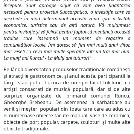
începute. Sunt aproape sigur că vom avea finanţarea
necesară pentru proiectul Subcarpatica, o investiţie care va
deschide în mod determinant această zonă spre activităţi
economice, turistice sau de altă natură. Vă mulţumesc
pentru invitaţie şi vă felicit pentru faptul că menţineţi această
tradiţie care înseamnă un moment de regăsire a
comunităţilor locale. Îmi doresc să fim mai mulţi anul viitor,
mai veseli cu ceva mai multe speranţe într-un trai mai bun.
La mulţi ani Runcu! - La Mulţi ani tuturor!”
Pe lângă diversitatea produselor tradiţionale româneşti
şi atracţiile gastronomice, şi anul acesta, participanţii la
târg s-au putut bucura de un spectacol folcloric, cu
artişti consacraţi de muzică populară, dar şi de alte
surprize organizate de primarul comunei Runcu,
Gheorghe Brebeanu. De asemenea la sărbătoare au
venit şi meşteri populari din toata tara care au adus cu
ei numeroase obiecte făcute manual: vase de ceramica,
obiecte de port popular, carpete, sculpturi şi multe alte
obiecte tradiţionale.