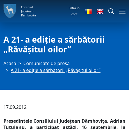
Consiliul
Intră în
Județean
cont
Dâmbovița
A 21- a ediţie a sărbătorii
„Răvăşitul oilor”
Acasă
Comunicate de presă
A 21- a ediţie a sărbătorii „Răvăşitul oilor”
17.09.2012
Preşedintele Consiliului Judeţean Dâmboviţa, Adrian
Ţuţuianu, a participat astăzi, 16 septembrie, la