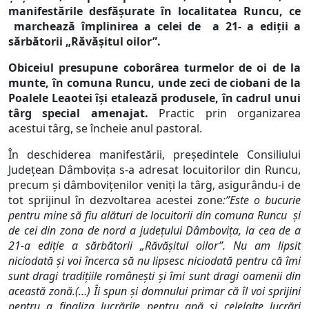
manifestările desfăşurate în localitatea Runcu, ce
marchează împlinirea a celei de a 21- a ediţii a
sărbătorii „Răvăşitul oilor”.
Obiceiul presupune coborârea turmelor de oi de la
munte, în comuna Runcu, unde zeci de ciobani de la
Poalele Leaotei îşi etalează produsele, în cadrul unui
târg special amenajat.
Practic prin organizarea
acestui târg, se încheie anul pastoral.
În deschiderea manifestării, preşedintele Consiliului
Judeţean Dâmboviţa s-a adresat locuitorilor din Runcu,
precum şi dâmboviţenilor veniţi la târg, asigurându-i de
tot sprijinul în dezvoltarea acestei zone
:”Este o bucurie
pentru mine să fiu alături de locuitorii din comuna Runcu şi
de cei din zona de nord a judeţului Dâmboviţa, la cea de a
21-a ediţie a sărbătorii „Răvăşitul oilor”. Nu am lipsit
niciodată şi voi încerca să nu lipsesc niciodată pentru că îmi
sunt dragi tradiţiile româneşti şi îmi sunt dragi oamenii din
această zonă.(…) Îi spun şi domnului primar că îl voi sprijini
pentru a finaliza lucrările pentru apă şi celelalte lucrări