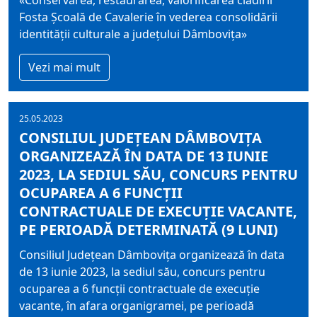
«Conservarea, restaurarea, valorificarea clădirii
Fosta Şcoală de Cavalerie în vederea consolidării
identităţii culturale a judeţului Dâmboviţa»
Vezi mai mult
25.05.2023
CONSILIUL JUDEŢEAN DÂMBOVIŢA
ORGANIZEAZĂ ÎN DATA DE 13 IUNIE
2023, LA SEDIUL SĂU, CONCURS PENTRU
OCUPAREA A 6 FUNCŢII
CONTRACTUALE DE EXECUŢIE VACANTE,
PE PERIOADĂ DETERMINATĂ (9 LUNI)
Consiliul Judeţean Dâmboviţa organizează în data
de 13 iunie 2023, la sediul său, concurs pentru
ocuparea a 6 funcţii contractuale de execuţie
vacante, în afara organigramei, pe perioadă