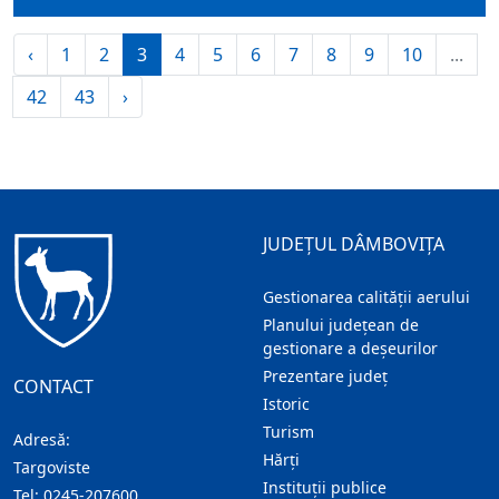
‹
1
2
3
4
5
6
7
8
9
10
...
42
43
›
JUDEȚUL DÂMBOVIȚA
Gestionarea calității aerului
Planului județean de
gestionare a deșeurilor
Prezentare judeţ
CONTACT
Istoric
Turism
Adresă:
Hărţi
Targoviste
Instituţii publice
Tel:
0245-207600