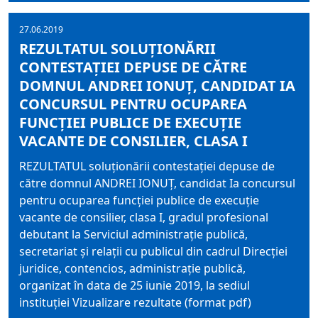
27.06.2019
REZULTATUL SOLUŢIONĂRII
CONTESTAŢIEI DEPUSE DE CĂTRE
DOMNUL ANDREI IONUŢ, CANDIDAT IA
CONCURSUL PENTRU OCUPAREA
FUNCŢIEI PUBLICE DE EXECUŢIE
VACANTE DE CONSILIER, CLASA I
REZULTATUL soluţionării contestaţiei depuse de
către domnul ANDREI IONUŢ, candidat Ia concursul
pentru ocuparea funcţiei publice de execuţie
vacante de consilier, clasa I, gradul profesional
debutant la Serviciul administraţie publică,
secretariat şi relaţii cu publicul din cadrul Direcţiei
juridice, contencios, administraţie publică,
organizat în data de 25 iunie 2019, la sediul
instituţiei Vizualizare rezultate (format pdf)