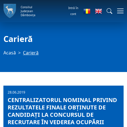
Consiliul
Intră în
Județean
cont
Dâmbovița
Carieră
Acasă
Carieră
28.06.2019
CENTRALIZATORUL NOMINAL PRIVIND
REZULTATELE FINALE OBŢINUTE DE
CANDIDAŢI LA CONCURSUL DE
RECRUTARE ÎN VEDEREA OCUPĂRII