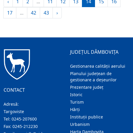
‹
1
2
...
11
12
13
14
15
16
17
...
42
43
›
JUDEȚUL DÂMBOVIȚA
Gestionarea calității aerului
Planului județean de
gestionare a deșeurilor
Prezentare judeţ
CONTACT
Istoric
Turism
Adresă:
Hărţi
Targoviste
Instituţii publice
Tel:
0245-207600
Urbanism
Fax:
0245-212230
Harta Dambovita