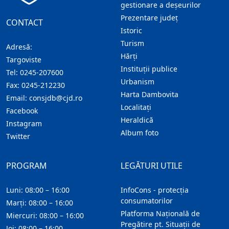
gestionare a deșeurilor
Prezentare judeţ
CONTACT
Istoric
Turism
Adresă:
Hărţi
Targoviste
Instituţii publice
Tel:
0245-207600
Urbanism
Fax:
0245-212230
Harta Dambovita
Email:
consjdb@cjd.ro
Localitaţi
Facebook
Heraldică
Instagram
Album foto
Twitter
PROGRAM
LEGĂTURI UTILE
Luni: 08:00 – 16:00
InfoCons - protecția
consumatorilor
Marți: 08:00 – 16:00
Platforma Națională de
Miercuri: 08:00 – 16:00
Pregătire pt. Situații de
Joi: 08:00 – 16:00