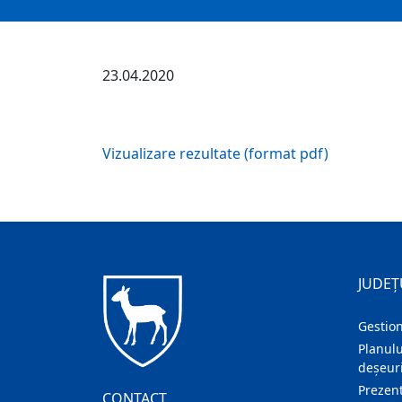
23.04.2020
Vizualizare rezultate (format pdf)
JUDEȚ
Gestion
Planulu
deșeuri
Prezent
CONTACT