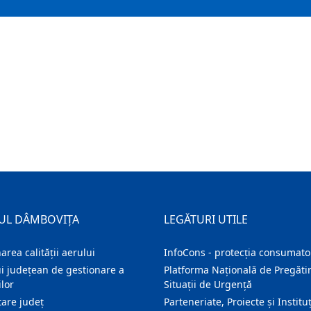
UL DÂMBOVIȚA
LEGĂTURI UTILE
area calității aerului
InfoCons - protecția consumator
i județean de gestionare a
Platforma Națională de Pregătir
lor
Situații de Urgență
are judeţ
Parteneriate, Proiecte și Instituț