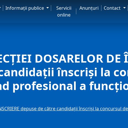
Informaţii publice
Servicii
Anunţuri
Contact
online
ECŢIEI DOSARELOR DE 
andidaţii înscrişi la c
d profesional a funcţio
RIERE depuse de către candidaţii înscrişi la concursul de