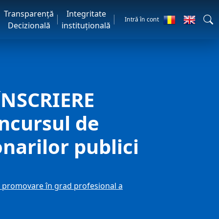
Transparență
Integritate
Intră în cont
Decizională
instituțională
ÎNSCRIERE
oncursul de
narilor publici
 promovare în grad profesional a