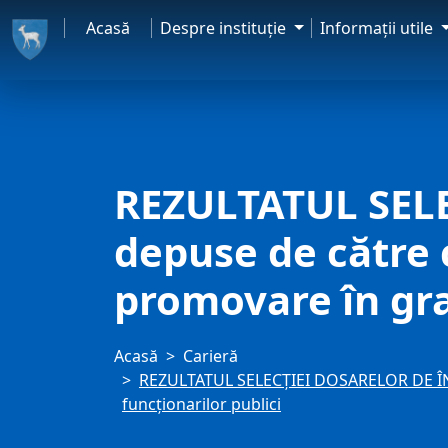
Acasă
Despre instituţie
Informaţii utile
REZULTATUL SEL
depuse de către c
promovare în gra
Acasă
Carieră
REZULTATUL SELECŢIEI DOSARELOR DE ÎNSC
funcţionarilor publici