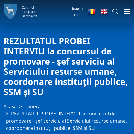
Consiliul
Intră în
Județean
cont
Dâmbovița
REZULTATUL PROBEI
INTERVIU la concursul de
promovare - şef serviciu al
Serviciului resurse umane,
coordonare instituţii publice,
SSM şi SU
Acasă
Carieră
REZULTATUL PROBEI INTERVIU la concursul de
promovare - şef serviciu al Serviciului resurse umane,
coordonare instituţii publice, SSM şi SU