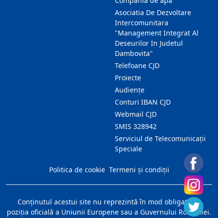
Compania de apa
Asociatia De Dezvoltare
Intercomunitara
"Management Integrat Al
Deseurilor In Judetul
Dambovita"
Telefoane CJD
Proiecte
Audienţe
Conturi IBAN CJD
Webmail CJD
SMIS 328942
Serviciul de Telecomunicații
Speciale
Politica de cookie
Termeni și condiții
Conţinutul acestui site nu reprezintă în mod obligatoriu
poziţia oficială a Uniunii Europene sau a Guvernului României.