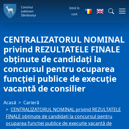
Consiliul
Intră în
Județean
cont
Dâmbovița
CENTRALIZATORUL NOMINAL
privind REZULTATELE FINALE
obţinute de candidaţi la
concursul pentru ocuparea
funcţiei publice de execuţie
vacantă de consilier
Acasă
Carieră
CENTRALIZATORUL NOMINAL privind REZULTATELE
FINALE obţinute de candidaţi la concursul pentru
ocuparea funcţiei publice de execuţie vacantă de