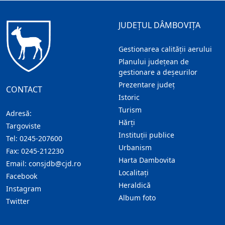
JUDEȚUL DÂMBOVIȚA
Gestionarea calității aerului
Planului județean de
gestionare a deșeurilor
Prezentare judeţ
CONTACT
Istoric
Turism
Adresă:
Hărţi
Targoviste
Instituţii publice
Tel:
0245-207600
Urbanism
Fax:
0245-212230
Harta Dambovita
Email:
consjdb@cjd.ro
Localitaţi
Facebook
Heraldică
Instagram
Album foto
Twitter