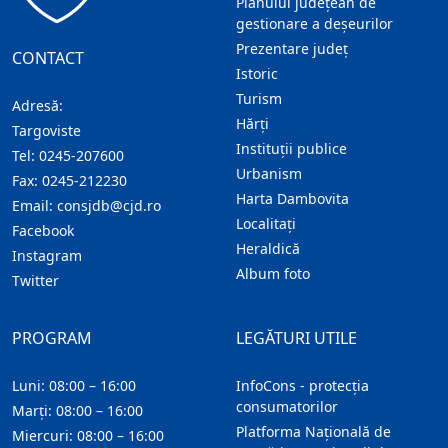
Planului județean de
gestionare a deșeurilor
Prezentare judeţ
CONTACT
Istoric
Turism
Adresă:
Hărţi
Targoviste
Instituţii publice
Tel:
0245-207600
Urbanism
Fax:
0245-212230
Harta Dambovita
Email:
consjdb@cjd.ro
Localitaţi
Facebook
Heraldică
Instagram
Album foto
Twitter
PROGRAM
LEGĂTURI UTILE
Luni: 08:00 – 16:00
InfoCons - protecția
consumatorilor
Marți: 08:00 – 16:00
Platforma Națională de
Miercuri: 08:00 – 16:00