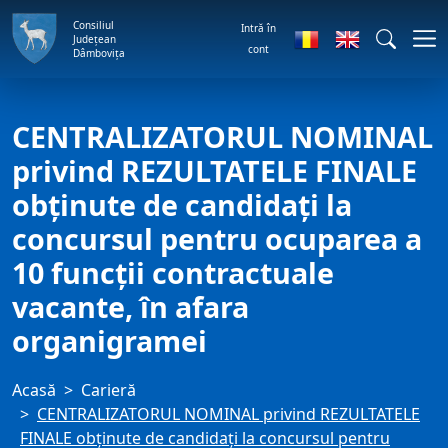
Consiliul
Intră în
Județean
cont
Dâmbovița
CENTRALIZATORUL NOMINAL
privind REZULTATELE FINALE
obţinute de candidaţi la
concursul pentru ocuparea a
10 funcţii contractuale
vacante, în afara
organigramei
Acasă
Carieră
CENTRALIZATORUL NOMINAL privind REZULTATELE
FINALE obţinute de candidaţi la concursul pentru