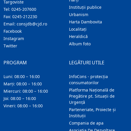
Targoviste
Instituţii publice
Tel:
0245-207600
Urbanism
Fax:
0245-212230
Harta Dambovita
Email:
consjdb@cjd.ro
Localitaţi
Facebook
Heraldică
Instagram
Album foto
Twitter
PROGRAM
LEGĂTURI UTILE
Luni: 08:00 – 16:00
InfoCons - protecția
consumatorilor
Marți: 08:00 – 16:00
Platforma Națională de
Miercuri: 08:00 – 16:00
Pregătire pt. Situații de
Joi: 08:00 – 16:00
Urgență
Vineri: 08:00 – 16:00
Parteneriate, Proiecte și
Instituții
Compania de apa
Asociatia De Dezvoltare