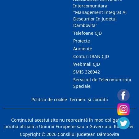
Intercomunitara
"Management Integrat Al
Deseurilor In Judetul
Dambovita"
Telefoane CJD
Proiecte
Audienţe
Conturi IBAN CJD
Webmail CJD
SMIS 328942
Serviciul de Telecomunicații
Speciale
Politica de cookie
Termeni și condiții
Conţinutul acestui site nu reprezintă în mod obligatoriu
poziţia oficială a Uniunii Europene sau a Guvernului României.
Copyright ©
2026
Consiliul Judeţean Dâmboviţa