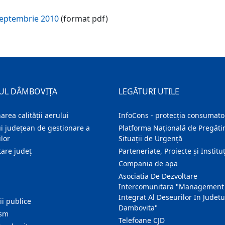
 septembrie 2010
(format pdf)
UL DÂMBOVIȚA
LEGĂTURI UTILE
area calității aerului
InfoCons - protecția consumator
i județean de gestionare a
Platforma Națională de Pregătir
lor
Situații de Urgență
are judeţ
Parteneriate, Proiecte și Instituț
Compania de apa
Asociatia De Dezvoltare
Intercomunitara "Management
Integrat Al Deseurilor In Judetu
ţii publice
Dambovita"
ism
Telefoane CJD