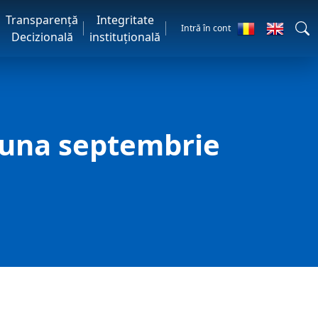
Transparență
Integritate
Intră în cont
Decizională
instituțională
 luna septembrie