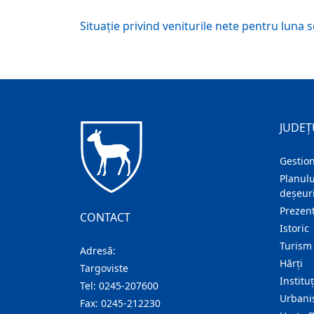
Situaţie privind veniturile nete pentru luna
JUDEȚ
Gestion
Planulu
deșeuri
Prezent
CONTACT
Istoric
Turism
Adresă:
Hărţi
Targoviste
Institu
Tel:
0245-207600
Urban
Fax:
0245-212230