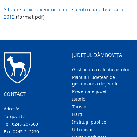
Situatie privind veniturile nete pentru luna februarie
2012
(format pdf)
JUDEȚUL DÂMBOVIȚA
Gestionarea calității aerului
Planului județean de
gestionare a deșeurilor
Prezentare judeţ
CONTACT
Istoric
Turism
Adresă:
Hărţi
Targoviste
Instituţii publice
Tel:
0245-207600
Urbanism
Fax:
0245-212230