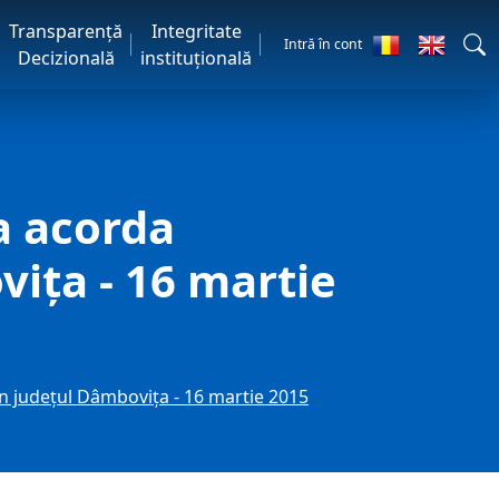
Transparență
Integritate
Intră în cont
Decizională
instituțională
a acorda
vița - 16 martie
n județul Dâmbovița - 16 martie 2015