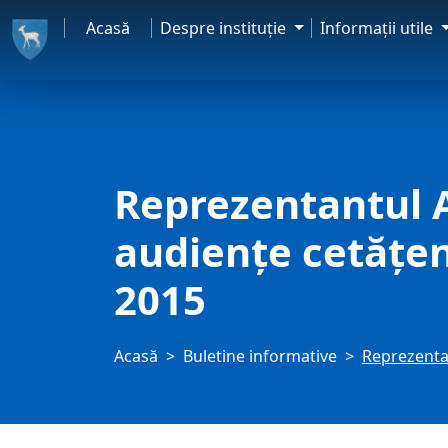
Acasă
Despre instituţie
Informaţii utile
Reprezentantul A
audiențe cetățen
2015
Acasă
Buletine informative
Reprezentan