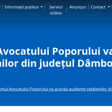
Informaţii publice
Servicii
Anunţuri
Contact
online
vocatului Poporului v
ilor din județul Dâmbo
tul Avocatului Poporului va acorda audiențe cetățenilor di