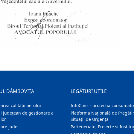
UL DÂMBOVIȚA
LEGĂTURI UTILE
area calității aerului
InfoCons - protecția consumator
i județean de gestionare a
Platforma Națională de Pregătir
lor
Situații de Urgență
are judeţ
Parteneriate, Proiecte și Instituț