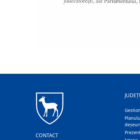
JUDEȚ
Gestion
Planulu
deșeuri
Prezent
CONTACT