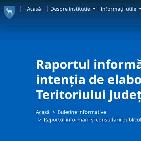
Acasă
Despre instituţie
Informaţii utile
Raportul informăr
intenţia de elab
Teritoriului Jud
Acasă
Buletine informative
Raportul informării şi consultării public