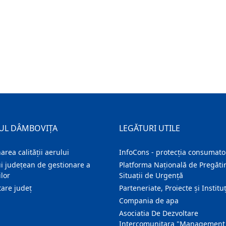
UL DÂMBOVIȚA
LEGĂTURI UTILE
area calității aerului
InfoCons - protecția consumator
i județean de gestionare a
Platforma Națională de Pregătir
lor
Situații de Urgență
are judeţ
Parteneriate, Proiecte și Instituț
Compania de apa
Asociatia De Dezvoltare
Intercomunitara "Management