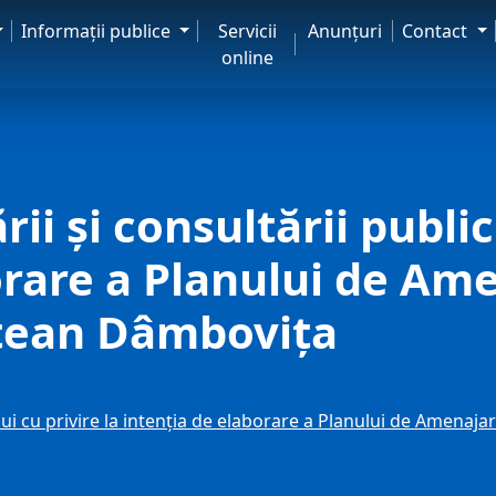
Informaţii publice
Servicii
Anunţuri
Contact
online
ii şi consultării public
orare a Planului de Am
ețean Dâmbovița
ului cu privire la intenţia de elaborare a Planului de Amenaj