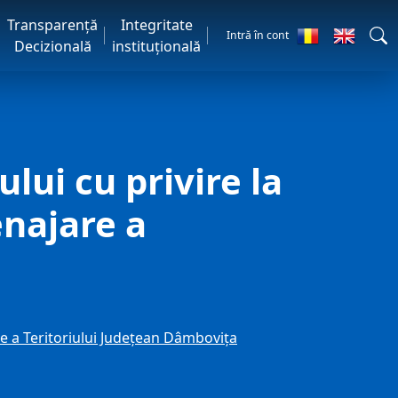
Transparență
Integritate
Intră în cont
Decizională
instituțională
ului cu privire la
enajare a
are a Teritoriului Județean Dâmbovița