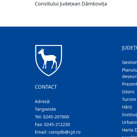
Consiliului Judeţean Dâmboviţa
JUDEȚ
Gestion
Planulu
deșeuri
Prezent
CONTACT
Istoric
Turism
Adresă:
Hărţi
Targoviste
Institu
Tel:
0245-207600
Urban
Fax:
0245-212230
Harta 
Email:
consjdb@cjd.ro