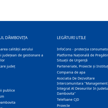
UL DÂMBOVIȚA
LEGĂTURI UTILE
area calității aerului
InfoCons - protecția consumator
i județean de gestionare a
Platforma Națională de Pregătir
lor
Situații de Urgență
are judeţ
Parteneriate, Proiecte și Instituț
Compania de apa
Asociatia De Dezvoltare
Intercomunitara "Management
Integrat Al Deseurilor In Judetu
ţii publice
Dambovita"
ism
Telefoane CJD
Dambovita
Proiecte