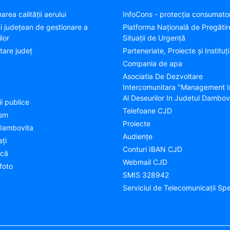
area calității aerului
InfoCons - protecția consumator
ui județean de gestionare a
Platforma Națională de Pregătir
lor
Situații de Urgență
tare judeţ
Parteneriate, Proiecte și Instituți
Compania de apa
Asociatia De Dezvoltare
Intercomunitara "Management I
Al Deseurilor In Judetul Dambov
ii publice
Telefoane CJD
ism
Proiecte
Dambovita
Audienţe
aţi
Conturi IBAN CJD
ică
Webmail CJD
foto
SMIS 328942
Serviciul de Telecomunicații Spe