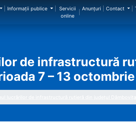
Informaţii publice
Servicii
Anunţuri
Contact
online
lor de infrastructură ru
rioada 7 – 13 octombri
l lucrărilor de infrastructură rutieră din județul Dâmboviț