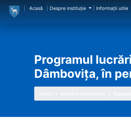
Acasă
Despre instituţie
Informaţii utile
Programul lucrări
Dâmbovița, în pe
Acasă
Buletine informative
Programu