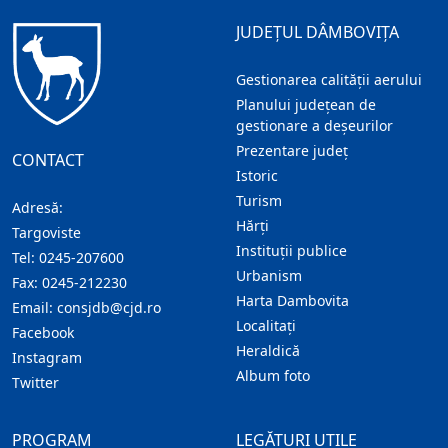
JUDEȚUL DÂMBOVIȚA
Gestionarea calității aerului
Planului județean de
gestionare a deșeurilor
Prezentare judeţ
CONTACT
Istoric
Turism
Adresă:
Hărţi
Targoviste
Instituţii publice
Tel:
0245-207600
Urbanism
Fax:
0245-212230
Harta Dambovita
Email:
consjdb@cjd.ro
Localitaţi
Facebook
Heraldică
Instagram
Album foto
Twitter
PROGRAM
LEGĂTURI UTILE