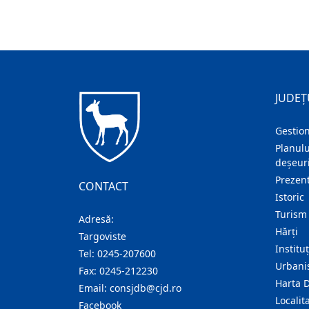
JUDEȚ
Gestion
Planulu
deșeuri
Prezent
CONTACT
Istoric
Turism
Adresă:
Hărţi
Targoviste
Institu
Tel:
0245-207600
Urban
Fax:
0245-212230
Harta 
Email:
consjdb@cjd.ro
Localita
Facebook