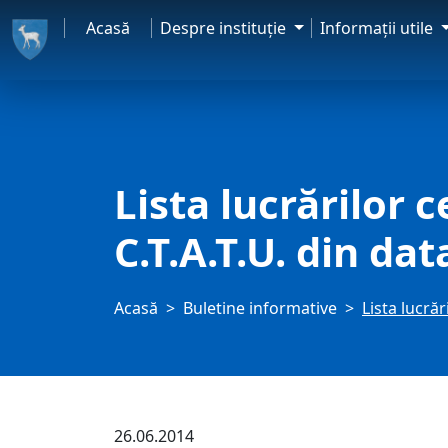
Acasă
Despre instituţie
Informaţii utile
Lista lucrărilor c
C.T.A.T.U. din da
Acasă
Buletine informative
Lista lucrăr
26.06.2014