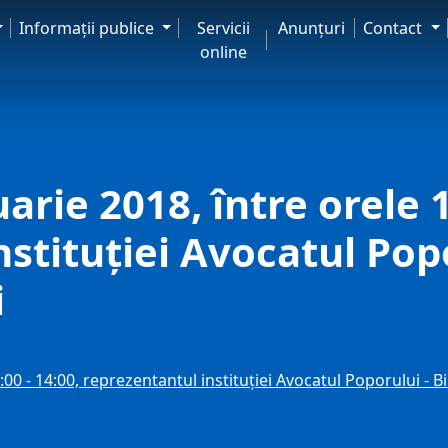
Informaţii publice
Servicii
Anunţuri
Contact
online
arie 2018, între orele 1
stituţiei Avocatul Popo
i
00 - 14:00, reprezentantul instituţiei Avocatul Poporului - Bir