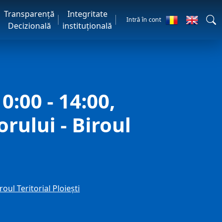
Transparență
Integritate
Intră în cont
Decizională
instituțională
0:00 - 14:00,
rului - Biroul
oul Teritorial Ploieşti