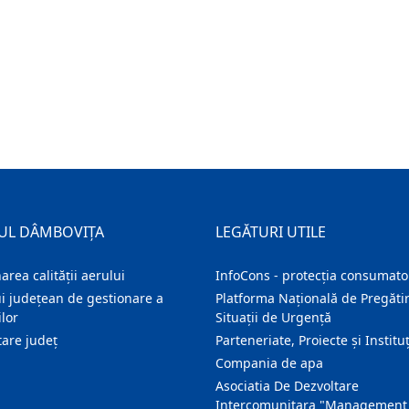
UL DÂMBOVIȚA
LEGĂTURI UTILE
area calității aerului
InfoCons - protecția consumator
i județean de gestionare a
Platforma Națională de Pregătir
lor
Situații de Urgență
are judeţ
Parteneriate, Proiecte și Instituț
Compania de apa
Asociatia De Dezvoltare
Intercomunitara "Management