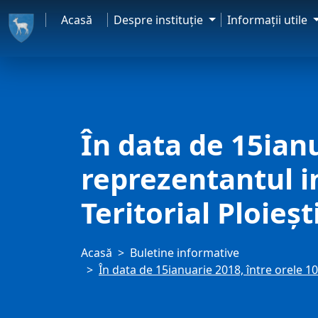
Acasă
Despre instituţie
Informaţii utile
În data de 15ianu
reprezentantul in
Teritorial Ploieşt
Acasă
Buletine informative
În data de 15ianuarie 2018, între orele 10: