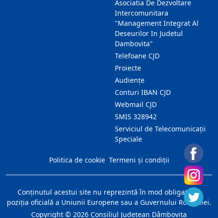
Asociatia De Dezvoltare
Intercomunitara
"Management Integrat Al
Deseurilor In Judetul
Dambovita"
Telefoane CJD
Proiecte
Audienţe
Conturi IBAN CJD
Webmail CJD
SMIS 328942
Serviciul de Telecomunicații
Speciale
Politica de cookie
Termeni și condiții
Conţinutul acestui site nu reprezintă în mod obligatoriu
poziţia oficială a Uniunii Europene sau a Guvernului României.
Copyright ©
2026
Consiliul Judeţean Dâmboviţa