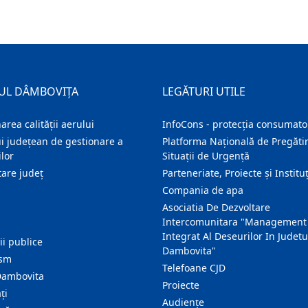
UL DÂMBOVIȚA
LEGĂTURI UTILE
area calității aerului
InfoCons - protecția consumator
i județean de gestionare a
Platforma Națională de Pregătir
lor
Situații de Urgență
are judeţ
Parteneriate, Proiecte și Instituț
Compania de apa
Asociatia De Dezvoltare
Intercomunitara "Management
Integrat Al Deseurilor In Judetu
ţii publice
Dambovita"
ism
Telefoane CJD
Dambovita
Proiecte
ţi
Audienţe