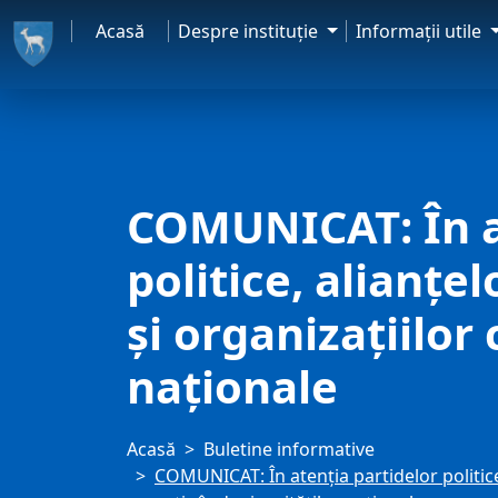
Acasă
Despre instituţie
Informaţii utile
COMUNICAT: În at
politice, alianțe
și organizațiilor
naționale
Acasă
Buletine informative
COMUNICAT: În atenția partidelor politice,