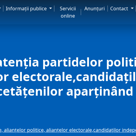
Informaţii publice
Servicii
Anunţuri
Contact
online
enția partidelor politi
lor electorale,candidaț
 cetățenilor aparținând
 alianțelor politice, alianțelor electorale,candidaților indep