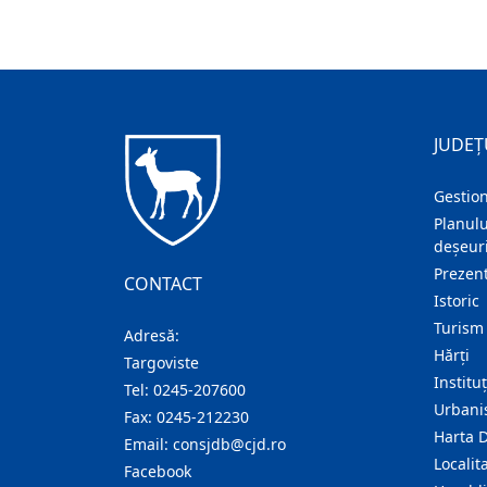
JUDEȚ
Gestion
Planulu
deșeuri
Prezent
CONTACT
Istoric
Turism
Adresă:
Hărţi
Targoviste
Institu
Tel:
0245-207600
Urban
Fax:
0245-212230
Harta 
Email:
consjdb@cjd.ro
Localita
Facebook