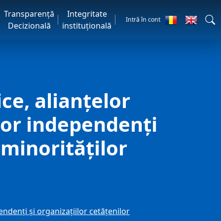
Transparență
Integritate
Intră în cont
Decizională
instituțională
ce, alianțelor
ilor independenți
 minorităților
endenți și organizațiilor cetățenilor