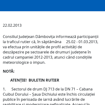
22.02.2013
Consiliul Judeţean Dâmboviţa informează participanţii
la traficul rutier că, în săptămâna 25.02 - 01.03.2013,
va efectua prin unităţile de profil activităţi de
deszăpezire pe sectoarele de drumuri judeţene în
cadrul campaniei 2012-2013, atunci când condiţiile
meteorologice o impun.
NOTĂ:
ATENŢIE!
BULETIN RUTIER
1. Sectorul de drum DJ 713 de la DN 71 – Cabana
Cuibul Dorului – Şaua Dichiului este închis circulaţiei
publice în perioada de iarnă având lucrările de
reabilitare şi modernizare nefinalizate. Accesul în