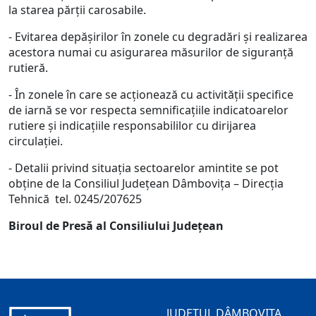
la starea părţii carosabile.
- Evitarea depăşirilor în zonele cu degradări şi realizarea
acestora numai cu asigurarea măsurilor de siguranţă
rutieră.
- În zonele în care se acţionează cu activităţii specifice
de iarnă se vor respecta semnificaţiile indicatoarelor
rutiere şi indicaţiile responsabililor cu dirijarea
circulaţiei.
- Detalii privind situaţia sectoarelor amintite se pot
obţine de la Consiliul Judeţean Dâmboviţa – Direcţia
Tehnică tel. 0245/207625
Biroul de Presă al Consiliului Judeţean
JUDEȚUL DÂMBOVIȚA