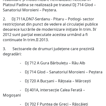
Platoul Padina se realizează pe traseul DJ 714 Glod –
Sanatoriul Moroieni – Peştera.
2. DJ 711A,DN7-Serdanu - Pitaru – Potlogi- sector
restricţionat din punct de vedere al circulaţiei publice
deoarece lucrările de modernizare iniţiate în trim. IV
2012 sunt parţial executate acestea urmând a fi
continuate în trim.II 2013.
3. Sectoarele de drumuri judeţene care prezintă
degradări:
- DJ 712 A Gura Bărbuleţu – Râu Alb
- DJ 714 Glod – Sanatoriul Moroieni – Peştera
- DJ 720 A Bucşani – Răţoaia – Mărceşti
- DJ 401A, intersecţie Calea Ferată –
Mogoşani
- DJ 702 F Puntea de Greci – Răscăieţi