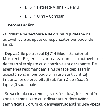
- DJ 611 Petreşti- Vişina – Şelaru
- DJ 711 Ulmi – Comişani
Recomandări:
- Circulaţia pe sectoarele de drumuri judeţene cu
autovehicule echipate corespunzător perioadei de
iarnă.
- Deplasările pe traseul DJ 714 Glod – Sanatoriul
Moroieni – Peştera se vor realiza numai cu autovehicule
de teren şi echipate cu dispozitive antiderapante. De
asemenea recomandăm a nu se face deplasări în
această zonă în perioadele în care sunt cantităţi
importante de precipitaţii sub formă de zăpadă,
lapoviţă sau ploaie.
- Se va circula cu atenţie şi viteză redusă, în special în
zonele semnalizate cu indicatoare rutiere având
semnificaţia „ drum cu denivelări”,adaptându-se viteza