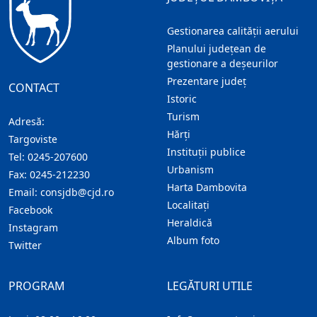
Gestionarea calității aerului
Planului județean de
gestionare a deșeurilor
Prezentare judeţ
CONTACT
Istoric
Turism
Adresă:
Hărţi
Targoviste
Instituţii publice
Tel:
0245-207600
Urbanism
Fax:
0245-212230
Harta Dambovita
Email:
consjdb@cjd.ro
Localitaţi
Facebook
Heraldică
Instagram
Album foto
Twitter
PROGRAM
LEGĂTURI UTILE