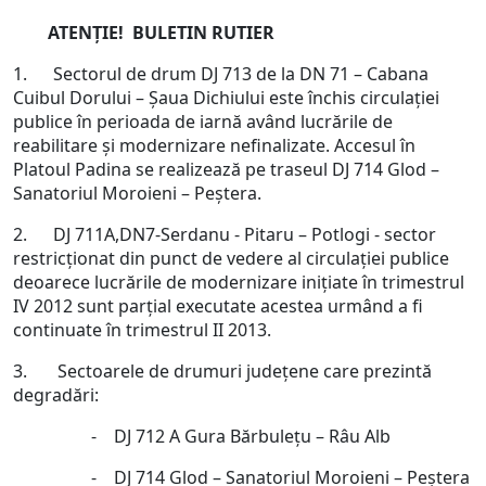
ATENŢIE!
BULETIN RUTIER
1. Sectorul de drum DJ 713 de la DN 71 – Cabana
Cuibul Dorului – Şaua Dichiului este închis circulaţiei
publice în perioada de iarnă având lucrările de
reabilitare şi modernizare nefinalizate. Accesul în
Platoul Padina se realizează pe traseul DJ 714 Glod –
Sanatoriul Moroieni – Peştera.
2. DJ 711A,DN7-Serdanu - Pitaru – Potlogi - sector
restricţionat din punct de vedere al circulaţiei publice
deoarece lucrările de modernizare iniţiate în trimestrul
IV 2012 sunt parţial executate acestea urmând a fi
continuate în trimestrul II 2013.
3. Sectoarele de drumuri judeţene care prezintă
degradări:
- DJ 712 A Gura Bărbuleţu – Râu Alb
- DJ 714 Glod – Sanatoriul Moroieni – Peştera