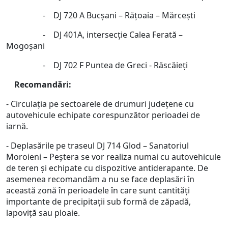
- DJ 720 A Bucşani – Răţoaia – Mărceşti
- DJ 401A, intersecţie Calea Ferată –
Mogoşani
- DJ 702 F Puntea de Greci - Răscăieţi
Recomandări:
- Circulaţia pe sectoarele de drumuri judeţene cu
autovehicule echipate corespunzător perioadei de
iarnă.
- Deplasările pe traseul DJ 714 Glod – Sanatoriul
Moroieni – Peştera se vor realiza numai cu autovehicule
de teren şi echipate cu dispozitive antiderapante. De
asemenea recomandăm a nu se face deplasări în
această zonă în perioadele în care sunt cantităţi
importante de precipitaţii sub formă de zăpadă,
lapoviţă sau ploaie.