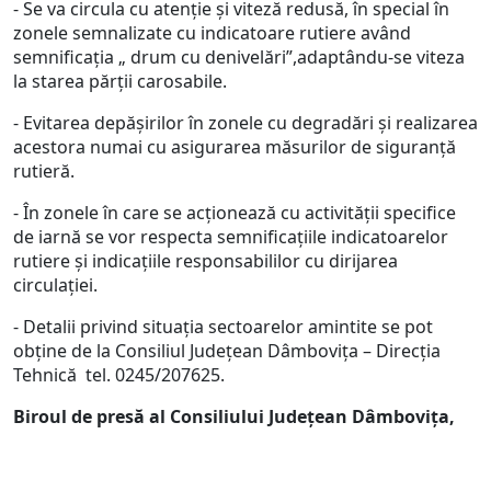
- Se va circula cu atenţie şi viteză redusă, în special în
zonele semnalizate cu indicatoare rutiere având
semnificaţia „ drum cu denivelări”,adaptându-se viteza
la starea părţii carosabile.
- Evitarea depăşirilor în zonele cu degradări şi realizarea
acestora numai cu asigurarea măsurilor de siguranţă
rutieră.
- În zonele în care se acţionează cu activităţii specifice
de iarnă se vor respecta semnificaţiile indicatoarelor
rutiere şi indicaţiile responsabililor cu dirijarea
circulaţiei.
- Detalii privind situaţia sectoarelor amintite se pot
obţine de la Consiliul Judeţean Dâmboviţa – Direcţia
Tehnică tel. 0245/207625.
Biroul de presă al Consiliului Judeţean Dâmboviţa,