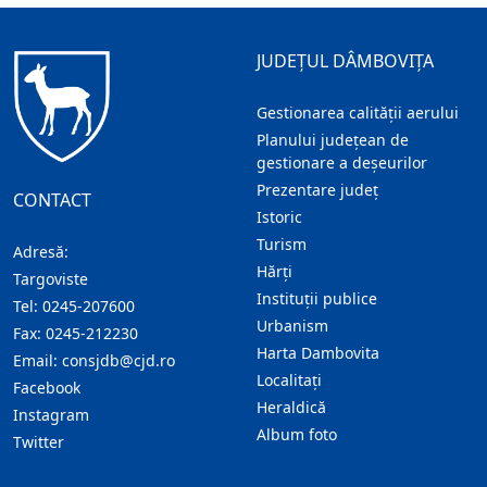
JUDEȚUL DÂMBOVIȚA
Gestionarea calității aerului
Planului județean de
gestionare a deșeurilor
Prezentare judeţ
CONTACT
Istoric
Turism
Adresă:
Hărţi
Targoviste
Instituţii publice
Tel:
0245-207600
Urbanism
Fax:
0245-212230
Harta Dambovita
Email:
consjdb@cjd.ro
Localitaţi
Facebook
Heraldică
Instagram
Album foto
Twitter