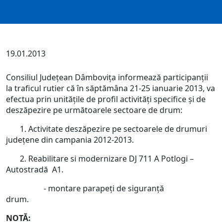
19.01.2013
Consiliul Judeţean Dâmboviţa informează participanţii
la traficul rutier că în săptămâna 21-25 ianuarie 2013, va
efectua prin unităţile de profil activităţi specifice şi de
deszăpezire pe următoarele sectoare de drum:
1. Activitate deszăpezire pe sectoarele de drumuri
judeţene din campania 2012-2013.
2. Reabilitare si modernizare DJ 711 A Potlogi –
Autostradă A1.
- montare parapeţi de siguranţă
drum.
NOTĂ: