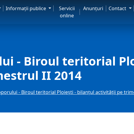
Informaţii publice
Servicii
Anunţuri
Contact
online
 - Biroul teritorial Plo
mestrul II 2014
orului - Biroul teritorial Ploiești - bilanțul activității pe tri