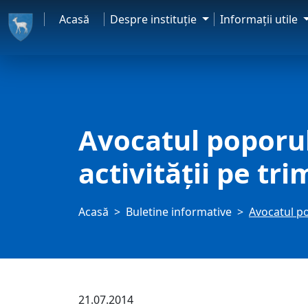
Acasă
Despre instituţie
Informaţii utile
Avocatul poporului
activității pe tri
Acasă
Buletine informative
Avocatul pop
21.07.2014