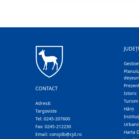
JUDEȚ
Gestion
Planulu
deșeuri
Prezent
CONTACT
Istoric
Turism
Adresă:
Hărţi
Targoviste
Institu
Tel:
0245-207600
Urban
Fax:
0245-212230
Harta 
Email:
consjdb@cjd.ro