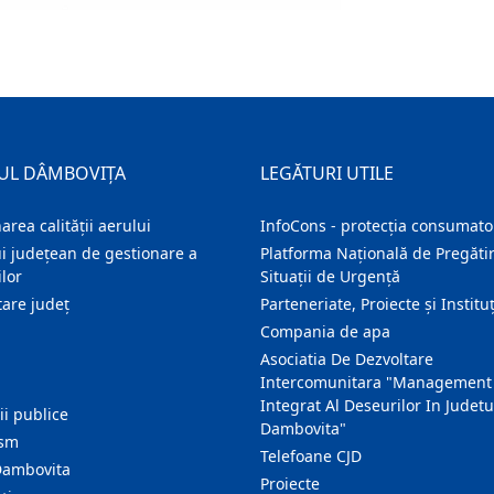
UL DÂMBOVIȚA
LEGĂTURI UTILE
area calității aerului
InfoCons - protecția consumator
i județean de gestionare a
Platforma Națională de Pregătir
lor
Situații de Urgență
are judeţ
Parteneriate, Proiecte și Instituț
Compania de apa
Asociatia De Dezvoltare
Intercomunitara "Management
Integrat Al Deseurilor In Judetu
ţii publice
Dambovita"
ism
Telefoane CJD
Dambovita
Proiecte