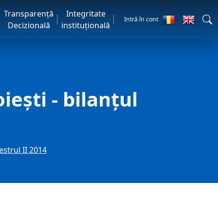
Transparență
Integritate
Intră în cont
Decizională
instituțională
iești - bilanțul
mestrul II 2014