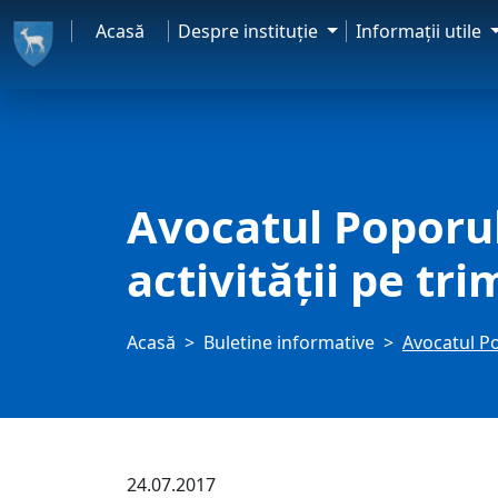
Acasă
Despre instituţie
Informaţii utile
Avocatul Poporului
activității pe tri
Acasă
Buletine informative
Avocatul Pop
24.07.2017