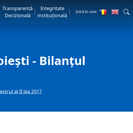
Transparență
Integritate
Intră în cont
Decizională
instituțională
iești - Bilanțul
estrul al II lea 2017