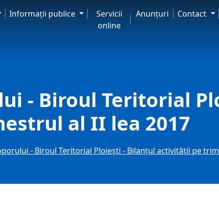
Informaţii publice
Servicii
Anunţuri
Contact
online
 - Biroul Teritorial Plo
mestrul al II lea 2017
orului - Biroul Teritorial Ploiești - Bilanțul activității pe trim