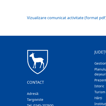
Vizualizare comunicat activitate (format pdf
JUDEȚ
Gestion
Planulu
deșeuri
Prezent
CONTACT
Istoric
Turism
Adresă:
Hărţi
Targoviste
Institu
Tel:
0245-207600