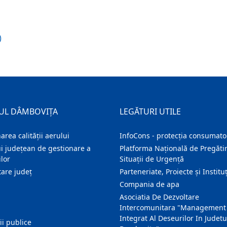
)
UL DÂMBOVIȚA
LEGĂTURI UTILE
area calității aerului
InfoCons - protecția consumator
i județean de gestionare a
Platforma Națională de Pregătir
lor
Situații de Urgență
are judeţ
Parteneriate, Proiecte și Instituț
Compania de apa
Asociatia De Dezvoltare
Intercomunitara "Management
Integrat Al Deseurilor In Judetu
ţii publice