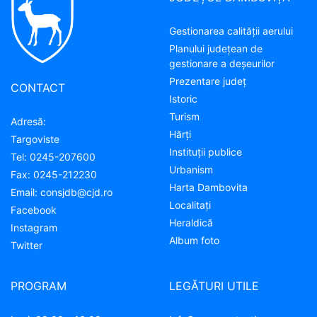
Gestionarea calității aerului
Planului județean de
gestionare a deșeurilor
Prezentare judeţ
CONTACT
Istoric
Turism
Adresă:
Hărţi
Targoviste
Instituţii publice
Tel:
0245-207600
Urbanism
Fax:
0245-212230
Harta Dambovita
Email:
consjdb@cjd.ro
Localitaţi
Facebook
Heraldică
Instagram
Album foto
Twitter
PROGRAM
LEGĂTURI UTILE