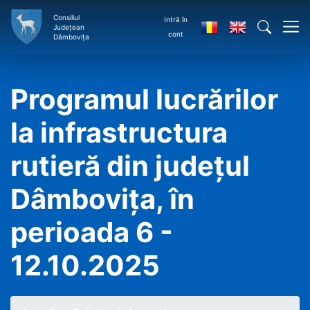
Consiliul
Intră în
Județean
cont
Dâmbovița
Programul lucrărilor
la infrastructura
rutieră din județul
Dâmbovița, în
perioada 6 -
12.10.2025