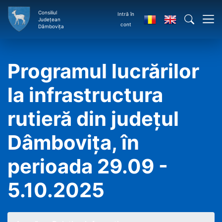
Consiliul
Intră în
Județean
cont
Dâmbovița
Programul lucrărilor
la infrastructura
rutieră din județul
Dâmbovița, în
perioada 29.09 -
5.10.2025