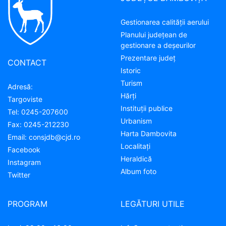
Gestionarea calității aerului
Planului județean de
gestionare a deșeurilor
Prezentare judeţ
CONTACT
Istoric
Turism
Adresă:
Hărţi
Targoviste
Instituţii publice
Tel:
0245-207600
Urbanism
Fax:
0245-212230
Harta Dambovita
Email:
consjdb@cjd.ro
Localitaţi
Facebook
Heraldică
Instagram
Album foto
Twitter
PROGRAM
LEGĂTURI UTILE