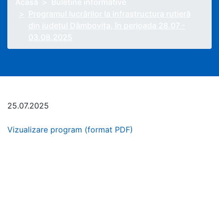
Acasă
Buletine informative
Programul lucrărilor la infrastructura rutieră
din județul Dâmbovița, în perioada 28.07 -
03.08.2025
25.07.2025
Vizualizare program (format PDF)