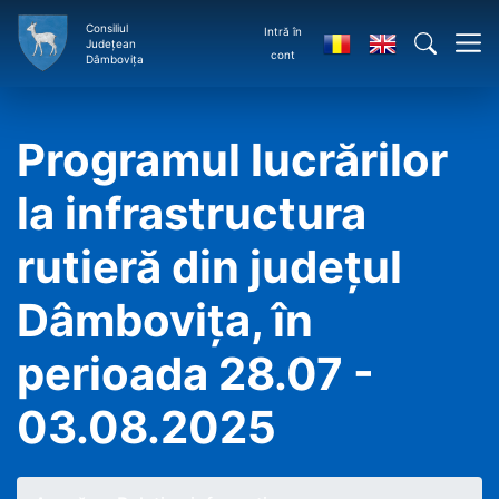
Consiliul
Intră în
Județean
cont
Dâmbovița
Programul lucrărilor
la infrastructura
rutieră din județul
Dâmbovița, în
perioada 28.07 -
03.08.2025