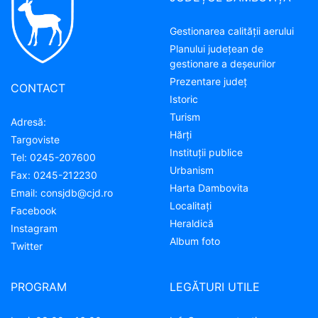
Gestionarea calității aerului
Planului județean de
gestionare a deșeurilor
Prezentare judeţ
CONTACT
Istoric
Turism
Adresă:
Hărţi
Targoviste
Instituţii publice
Tel:
0245-207600
Urbanism
Fax:
0245-212230
Harta Dambovita
Email:
consjdb@cjd.ro
Localitaţi
Facebook
Heraldică
Instagram
Album foto
Twitter
PROGRAM
LEGĂTURI UTILE