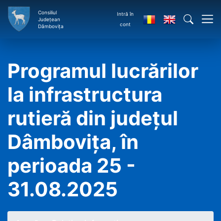
Consiliul
Intră în
Județean
cont
Dâmbovița
Programul lucrărilor
la infrastructura
rutieră din județul
Dâmbovița, în
perioada 25 -
31.08.2025