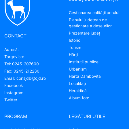
Gestionarea calității aerului
Planului județean de
gestionare a deșeurilor
Prezentare judeţ
CONTACT
Istoric
Turism
Adresă:
Hărţi
Targoviste
Instituţii publice
Tel:
0245-207600
Urbanism
Fax:
0245-212230
Harta Dambovita
Email:
consjdb@cjd.ro
Localitaţi
Facebook
Heraldică
Instagram
Album foto
Twitter
PROGRAM
LEGĂTURI UTILE