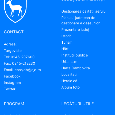
Gestionarea calității aerului
Planului județean de
gestionare a deșeurilor
Prezentare judeţ
CONTACT
Istoric
Turism
Adresă:
Hărţi
Targoviste
Instituţii publice
Tel:
0245-207600
Urbanism
Fax:
0245-212230
Harta Dambovita
Email:
consjdb@cjd.ro
Localitaţi
Facebook
Heraldică
Instagram
Album foto
Twitter
PROGRAM
LEGĂTURI UTILE