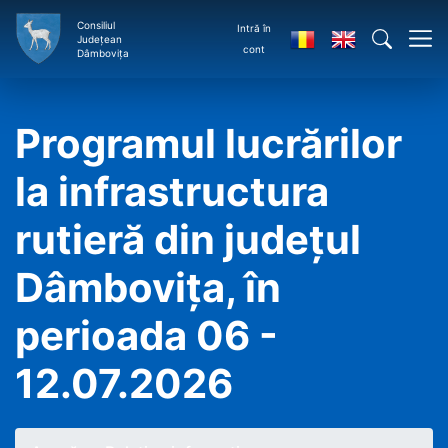
Consiliul
Intră în
Județean
cont
Dâmbovița
Programul lucrărilor
la infrastructura
rutieră din județul
Dâmbovița, în
perioada 06 -
12.07.2026