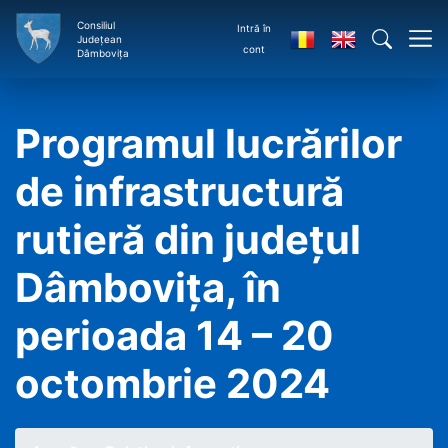
Consiliul
Intră în
Județean
cont
Dâmbovița
Programul lucrărilor
de infrastructură
rutieră din județul
Dâmbovița, în
perioada 14 – 20
octombrie 2024