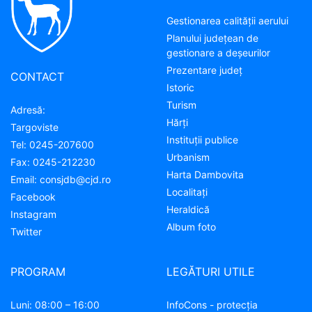
Gestionarea calității aerului
Planului județean de
gestionare a deșeurilor
Prezentare judeţ
CONTACT
Istoric
Turism
Adresă:
Hărţi
Targoviste
Instituţii publice
Tel:
0245-207600
Urbanism
Fax:
0245-212230
Harta Dambovita
Email:
consjdb@cjd.ro
Localitaţi
Facebook
Heraldică
Instagram
Album foto
Twitter
PROGRAM
LEGĂTURI UTILE
Luni: 08:00 – 16:00
InfoCons - protecția