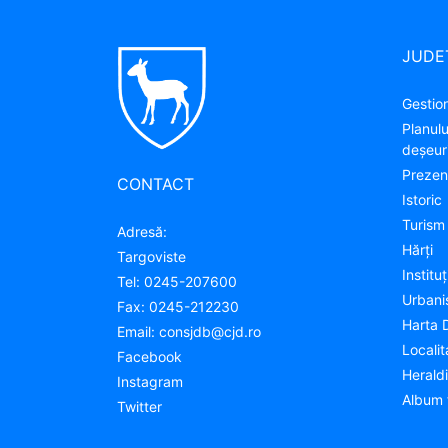
JUDE
Gestion
Planul
deșeuri
Prezen
CONTACT
Istoric
Turism
Adresă:
Hărţi
Targoviste
Instituţ
Tel:
0245-207600
Urban
Fax:
0245-212230
Harta 
Email:
consjdb@cjd.ro
Localit
Facebook
Herald
Instagram
Album 
Twitter