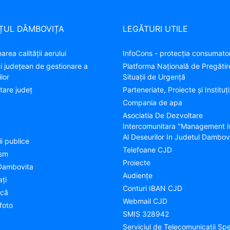
ȚUL DÂMBOVIȚA
LEGĂTURI UTILE
area calității aerului
InfoCons - protecția consumator
ui județean de gestionare a
Platforma Națională de Pregătir
lor
Situații de Urgență
tare judeţ
Parteneriate, Proiecte și Instituți
Compania de apa
Asociatia De Dezvoltare
Intercomunitara "Management I
Al Deseurilor In Judetul Dambov
ii publice
Telefoane CJD
ism
Proiecte
Dambovita
Audienţe
aţi
Conturi IBAN CJD
ică
Webmail CJD
foto
SMIS 328942
Serviciul de Telecomunicații Spe