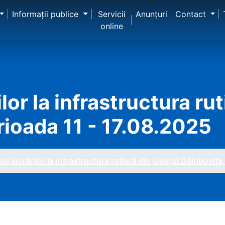
Informaţii publice
Servicii
Anunţuri
Contact
online
or la infrastructura rut
rioada 11 - 17.08.2025
l lucrărilor la infrastructura rutieră din județul Dâmbovița