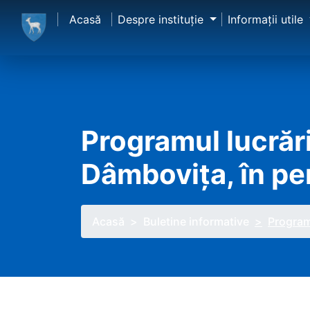
Acasă
Despre instituţie
Informaţii utile
Programul lucrăril
Dâmbovița, în pe
Acasă
Buletine informative
Programu