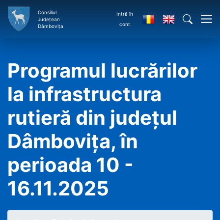
Consiliul
Intră în
Județean
cont
Dâmbovița
Programul lucrărilor
la infrastructura
rutieră din județul
Dâmbovița, în
perioada 10 -
16.11.2025