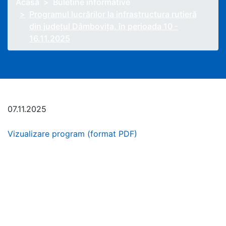
Acasă
Buletine informative
Programul lucrărilor la infrastructura rutieră
din județul Dâmbovița, în perioada 10 -
16.11.2025
07.11.2025
Vizualizare program (format PDF)