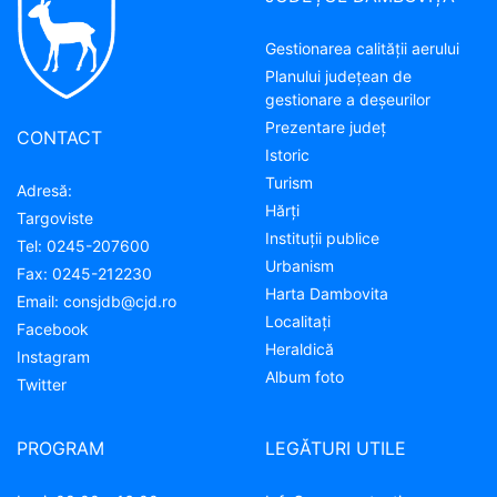
Gestionarea calității aerului
Planului județean de
gestionare a deșeurilor
Prezentare judeţ
CONTACT
Istoric
Turism
Adresă:
Hărţi
Targoviste
Instituţii publice
Tel:
0245-207600
Urbanism
Fax:
0245-212230
Harta Dambovita
Email:
consjdb@cjd.ro
Localitaţi
Facebook
Heraldică
Instagram
Album foto
Twitter
PROGRAM
LEGĂTURI UTILE