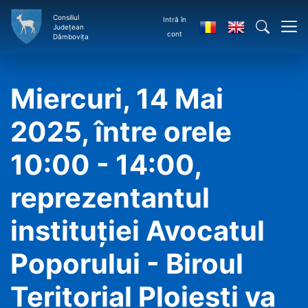
Consiliul
Intră în
Județean
cont
Dâmbovița
Miercuri, 14 Mai
2025, între orele
10:00 - 14:00,
reprezentantul
instituţiei Avocatul
Poporului - Biroul
Teritorial Ploieşti va