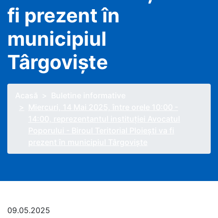
fi prezent în
municipiul
Târgovişte
Acasă
Buletine informative
Miercuri, 14 Mai 2025, între orele 10:00 -
14:00, reprezentantul instituţiei Avocatul
Poporului - Biroul Teritorial Ploieşti va fi
prezent în municipiul Târgovişte
09.05.2025