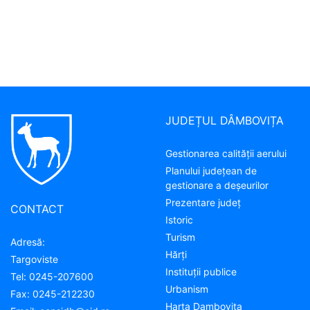
JUDEȚUL DÂMBOVIȚA
Gestionarea calității aerului
Planului județean de
gestionare a deșeurilor
Prezentare judeţ
CONTACT
Istoric
Turism
Adresă:
Hărţi
Targoviste
Instituţii publice
Tel:
0245-207600
Urbanism
Fax:
0245-212230
Harta Dambovita