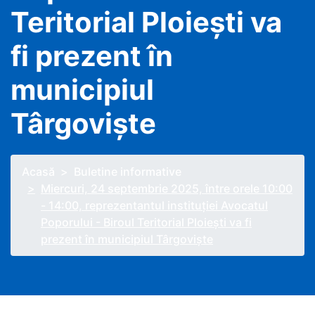
Teritorial Ploieşti va
fi prezent în
municipiul
Târgovişte
Acasă
Buletine informative
Miercuri, 24 septembrie 2025, între orele 10:00
- 14:00, reprezentantul instituţiei Avocatul
Poporului - Biroul Teritorial Ploieşti va fi
prezent în municipiul Târgovişte