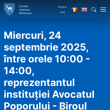
Consiliul
Intră în
Județean
cont
Dâmbovița
Miercuri, 24
septembrie 2025,
între orele 10:00 -
14:00,
reprezentantul
instituţiei Avocatul
Poporului - Biroul