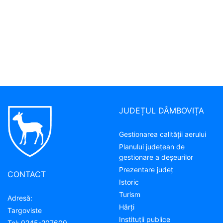
JUDEȚUL DÂMBOVIȚA
Gestionarea calității aerului
Planului județean de
gestionare a deșeurilor
Prezentare judeţ
CONTACT
Istoric
Turism
Adresă:
Hărţi
Targoviste
Instituţii publice
Tel:
0245-207600