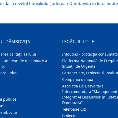
cordă la nivelul Consiliului Județean Dâmbovița în luna Sep
UL DÂMBOVIȚA
LEGĂTURI UTILE
area calității aerului
InfoCons - protecția consumator
i județean de gestionare a
Platforma Națională de Pregătir
lor
Situații de Urgență
are judeţ
Parteneriate, Proiecte și Instituț
Compania de apa
Asociatia De Dezvoltare
Intercomunitara "Management
Integrat Al Deseurilor In Judetu
ţii publice
Dambovita"
ism
Telefoane CJD
Dambovita
Proiecte