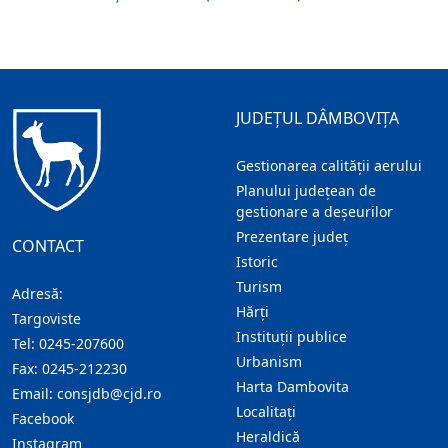
JUDEȚUL DÂMBOVIȚA
Gestionarea calității aerului
Planului județean de
gestionare a deșeurilor
Prezentare judeţ
CONTACT
Istoric
Turism
Adresă:
Hărţi
Targoviste
Instituţii publice
Tel:
0245-207600
Urbanism
Fax:
0245-212230
Harta Dambovita
Email:
consjdb@cjd.ro
Localitaţi
Facebook
Heraldică
Instagram