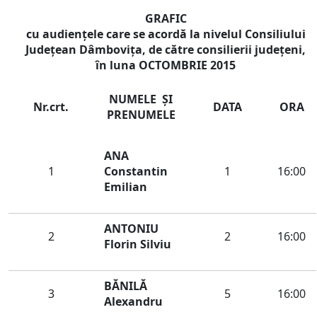
GRAFIC
cu audienţele care se acordă la nivelul Consiliului
Judeţean Dâmboviţa, de către consilierii județeni,
în luna
OCTOMBRIE
2015
NUMELE ŞI
Nr.crt.
DATA
ORA
PRENUMELE
ANA
1
Constantin
1
16:00
Emilian
ANTONIU
2
2
16:00
Florin Silviu
BĂNILĂ
3
5
16:00
Alexandru