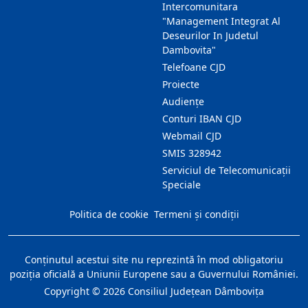
Intercomunitara
"Management Integrat Al
Deseurilor In Judetul
Dambovita"
Telefoane CJD
Proiecte
Audienţe
Conturi IBAN CJD
Webmail CJD
SMIS 328942
Serviciul de Telecomunicații
Speciale
Politica de cookie
Termeni și condiții
Conţinutul acestui site nu reprezintă în mod obligatoriu
poziţia oficială a Uniunii Europene sau a Guvernului României.
Copyright ©
2026
Consiliul Judeţean Dâmboviţa