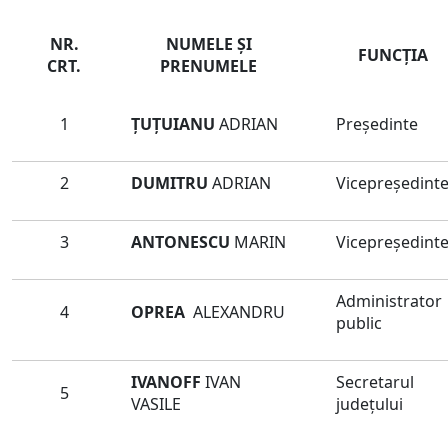
NR.
NUMELE ŞI
FUNCŢIA
CRT.
PRENUMELE
1
ȚUȚUIANU
ADRIAN
Preşedinte
2
DUMITRU
ADRIAN
Vicepreședint
3
ANTONESCU
MARIN
Vicepreședint
Administrator
4
OPREA
ALEXANDRU
public
IVANOFF
IVAN
Secretarul
5
VASILE
judeţului