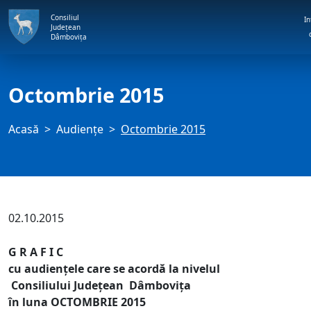
Consiliul
In
Județean
Dâmbovița
Octombrie 2015
Acasă
Audienţe
Octombrie 2015
02.10.2015
G R A F I C
cu audienţele care se acordă la nivelul
Consiliului Judeţean Dâmboviţa
în luna OCTOMBRIE 2015