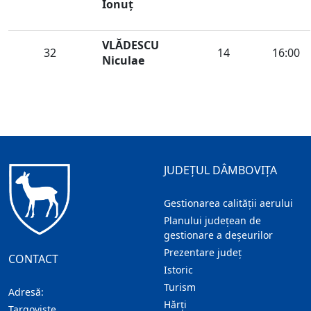
Ionuț
VLĂDESCU
32
14
16:00
Niculae
JUDEȚUL DÂMBOVIȚA
Gestionarea calității aerului
Planului județean de
gestionare a deșeurilor
Prezentare judeţ
CONTACT
Istoric
Turism
Adresă:
Hărţi
Targoviste