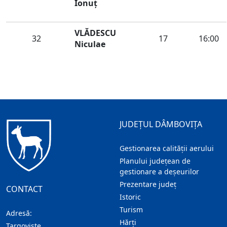
Ionuț
VLĂDESCU
32
17
16:00
Niculae
JUDEȚUL DÂMBOVIȚA
Gestionarea calității aerului
Planului județean de
gestionare a deșeurilor
Prezentare judeţ
CONTACT
Istoric
Turism
Adresă:
Hărţi
Targoviste