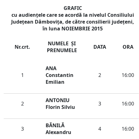
GRAFIC
cu audienţele care se acordă la nivelul Consiliului
Judeţean Dâmboviţa, de către consilierii județeni,
în luna
NOIEMBRIE
2015
NUMELE ŞI
Nr.crt.
DATA
ORA
PRENUMELE
ANA
1
Constantin
2
16:00
Emilian
ANTONIU
2
3
16:00
Florin Silviu
BĂNILĂ
3
4
16:00
Alexandru