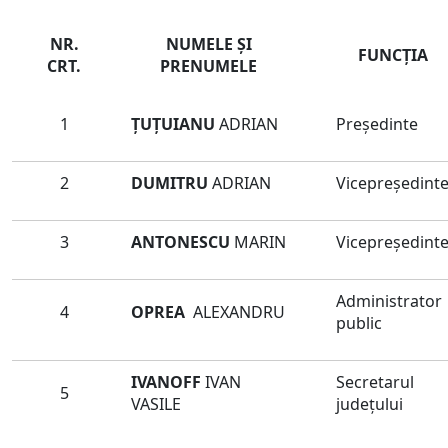
NR.
NUMELE ŞI
FUNCŢIA
CRT.
PRENUMELE
1
ȚUȚUIANU
ADRIAN
Preşedinte
2
DUMITRU
ADRIAN
Vicepreședint
3
ANTONESCU
MARIN
Vicepreședint
Administrator
4
OPREA
ALEXANDRU
public
IVANOFF
IVAN
Secretarul
5
VASILE
judeţului