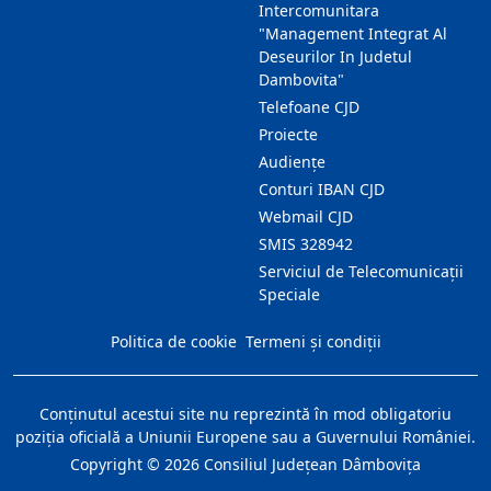
Intercomunitara
"Management Integrat Al
Deseurilor In Judetul
Dambovita"
Telefoane CJD
Proiecte
Audienţe
Conturi IBAN CJD
Webmail CJD
SMIS 328942
Serviciul de Telecomunicații
Speciale
Politica de cookie
Termeni și condiții
Conţinutul acestui site nu reprezintă în mod obligatoriu
poziţia oficială a Uniunii Europene sau a Guvernului României.
Copyright ©
2026
Consiliul Judeţean Dâmboviţa