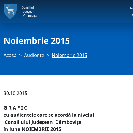
Consiliul
In
Județean
Dâmbovița
Noiembrie 2015
Acasă
Audienţe
Noiembrie 2015
30.10.2015
G R A F I C
cu audienţele care se acordă la nivelul
Consiliului Judeţean Dâmboviţa
în luna NOIEMBRIE 2015