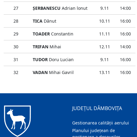
27
ŞERBANESCU
Adrian lonut
9.11
14:00
28
TICA
Dănut
10.11
16:00
29
TOADER
Constantin
11.11
16:00
30
TRIFAN
Mihai
12.11
14:00
31
TUDOR
Doru Lucian
9.11
16:00
32
VADAN
Mihai Gavril
13.11
16:00
JUDEȚUL DÂMBOVIȚA
Gestionarea calității aerului
Planului județean de
gestionare a deșeurilor