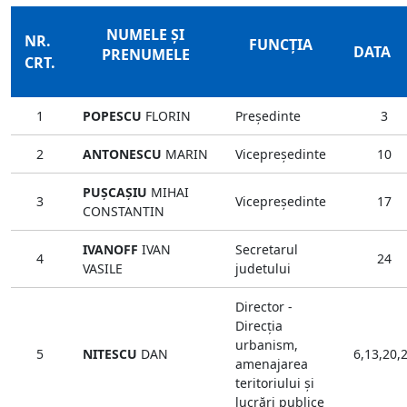
NUMELE ŞI
NR.
FUNCŢIA
DATA
PRENUMELE
CRT.
1
POPESCU
FLORIN
Preşedinte
3
2
ANTONESCU
MARIN
Vicepreşedinte
10
PUŞCAŞIU
MIHAI
3
Vicepreşedinte
17
CONSTANTIN
IVANOFF
IVAN
Secretarul
4
24
VASILE
judetului
Director -
Direcţia
urbanism,
5
NITESCU
DAN
6,13,20,
amenajarea
teritoriului şi
lucrări publice