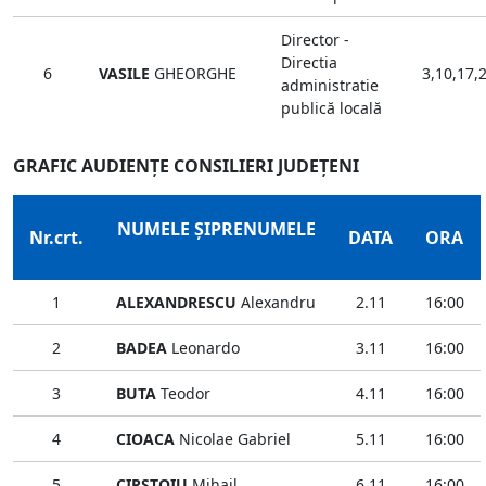
Director -
Directia
6
VASILE
GHEORGHE
3,10,17,
administratie
publică locală
GRAFIC AUDIENŢE CONSILIERI JUDEŢENI
NUMELE ŞIPRENUMELE
Nr.crt.
DATA
ORA
1
ALEXANDRESCU
Alexandru
2.11
16:00
2
BADEA
Leonardo
3.11
16:00
3
BUTA
Teodor
4.11
16:00
4
CIOACA
Nicolae Gabriel
5.11
16:00
5
CIRSTOIU
Mihail
6.11
16:00