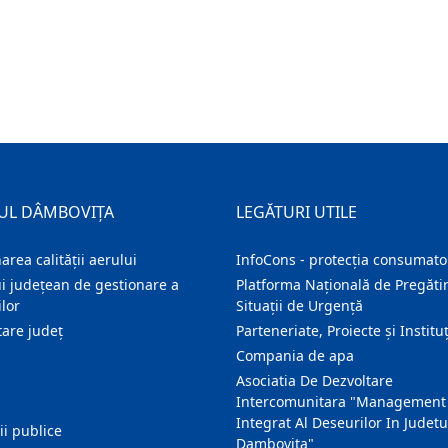
UL DÂMBOVIȚA
LEGĂTURI UTILE
area calității aerului
InfoCons - protecția consumator
i județean de gestionare a
Platforma Națională de Pregătir
lor
Situații de Urgență
are judeţ
Parteneriate, Proiecte și Instituț
Compania de apa
Asociatia De Dezvoltare
Intercomunitara "Management
Integrat Al Deseurilor In Judetu
ţii publice
Dambovita"