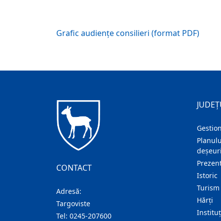
Grafic audiențe consilieri (format PDF)
JUDEȚ
Gestion
Planulu
deșeuri
Prezent
CONTACT
Istoric
Turism
Adresă:
Hărţi
Targoviste
Institu
Tel:
0245-207600