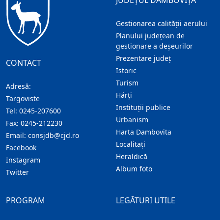
JUDEȚUL DÂMBOVIȚA
Gestionarea calității aerului
Planului județean de
gestionare a deșeurilor
Prezentare judeţ
CONTACT
Istoric
Turism
Adresă:
Hărţi
Targoviste
Instituţii publice
Tel:
0245-207600
Urbanism
Fax:
0245-212230
Harta Dambovita
Email:
consjdb@cjd.ro
Localitaţi
Facebook
Heraldică
Instagram
Album foto
Twitter
PROGRAM
LEGĂTURI UTILE