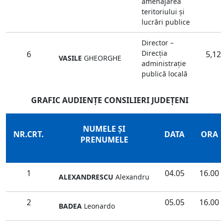
amenajarea
teritoriului şi
lucrări publice
Director –
Direcţia
6
5,12
VASILE
GHEORGHE
administraţie
publică locală
GRAFIC AUDIENŢE CONSILIERI JUDEŢENI
NUMELE ŞI
NR.CRT.
DATA
ORA
PRENUMELE
1
04.05
16.00
ALEXANDRESCU
Alexandru
2
05.05
16.00
BADEA
Leonardo