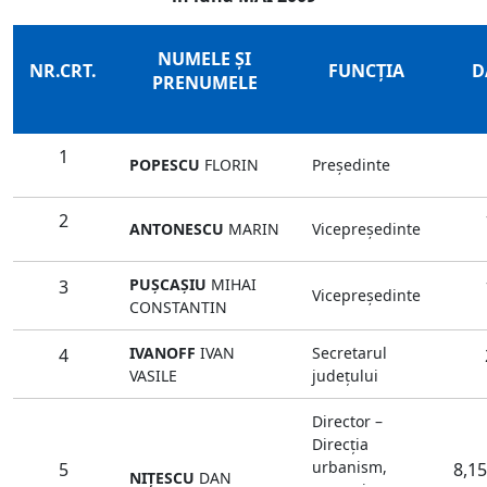
NUMELE ŞI
NR.CRT.
FUNCŢIA
D
PRENUMELE
1
POPESCU
FLORIN
Preşedinte
2
ANTONESCU
MARIN
Vicepreşedinte
PUŞCAŞIU
MIHAI
3
Vicepreşedinte
CONSTANTIN
IVANOFF
IVAN
Secretarul
4
VASILE
judeţului
Director –
Direcţia
urbanism,
5
8,15
NIŢESCU
DAN