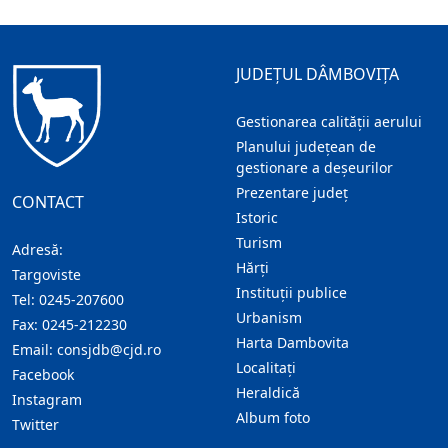
JUDEȚUL DÂMBOVIȚA
Gestionarea calității aerului
Planului județean de
gestionare a deșeurilor
Prezentare judeţ
CONTACT
Istoric
Turism
Adresă:
Hărţi
Targoviste
Instituţii publice
Tel:
0245-207600
Urbanism
Fax:
0245-212230
Harta Dambovita
Email:
consjdb@cjd.ro
Localitaţi
Facebook
Heraldică
Instagram
Album foto
Twitter