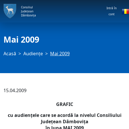
Consiliul
Intră în
Județean
cont
Dâmbovița
Mai 2009
Acasă
Audienţe
Mai 2009
15.04.2009
GRAFIC
cu audienţele care se acordă la nivelul Consiliului
Judeţean Dâmboviţa
în luna MAI 2009