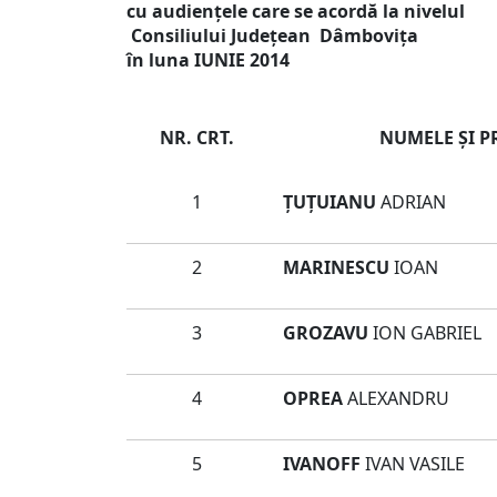
cu audienţele care se acordă la nivelul
Consiliului Judeţean Dâmboviţa
în luna IUNIE 2014
NR. CRT.
NUMELE ŞI 
1
ȚUȚUIANU
ADRIAN
2
MARINESCU
IOAN
3
GROZAVU
ION GABRIEL
4
OPREA
ALEXANDRU
5
IVANOFF
IVAN VASILE