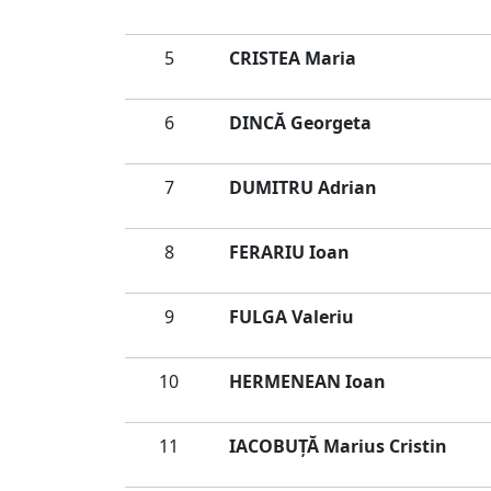
5
CRISTEA Maria
6
DINCĂ Georgeta
7
DUMITRU Adrian
8
FERARIU Ioan
9
FULGA Valeriu
10
HERMENEAN Ioan
11
IACOBUȚĂ Marius Cristin