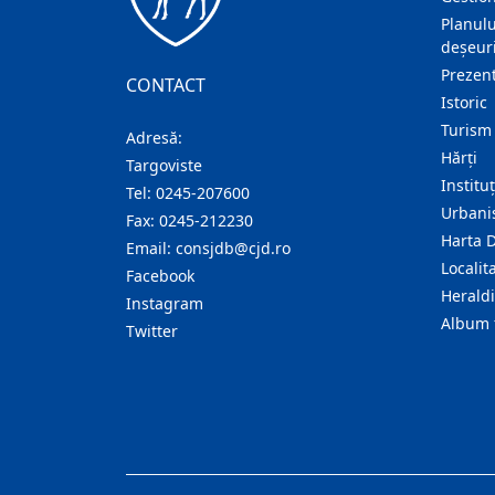
Planulu
deșeuri
Prezent
CONTACT
Istoric
Turism
Adresă:
Hărţi
Targoviste
Institu
Tel:
0245-207600
Urban
Fax:
0245-212230
Harta 
Email:
consjdb@cjd.ro
Localita
Facebook
Herald
Instagram
Album 
Twitter