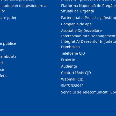
i județean de gestionare a
Platforma Națională de Pregătir
lor
Situații de Urgență
are judeţ
Parteneriate, Proiecte și Instituț
Compania de apa
Asociatia De Dezvoltare
Intercomunitara "Management
Integrat Al Deseurilor In Judetu
ţii publice
Dambovita"
ism
Telefoane CJD
Dambovita
Proiecte
ţi
Audienţe
ică
Conturi IBAN CJD
foto
Webmail CJD
SMIS 328942
Serviciul de Telecomunicații Sp