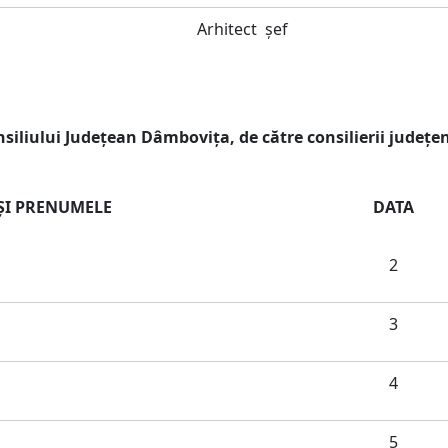
Arhitect şef
nsiliului Judeţean Dâmboviţa, de către consilierii județen
ŞI PRENUMELE
DATA
2
3
4
5