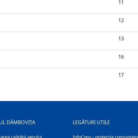
11
12
13
16
17
UL DÂMBOVIȚA
LEGĂTURI UTILE
area calității aerului
InfoCons - protecția consumator