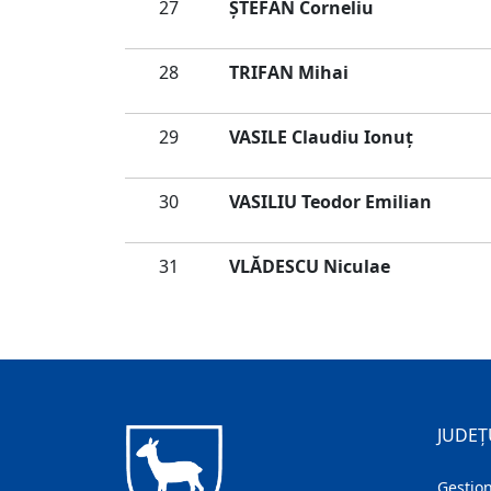
27
ŞTEFAN Corneliu
28
TRIFAN Mihai
29
VASILE Claudiu Ionuț
30
VASILIU Teodor Emilian
31
VLĂDESCU Niculae
JUDEȚ
Gestion