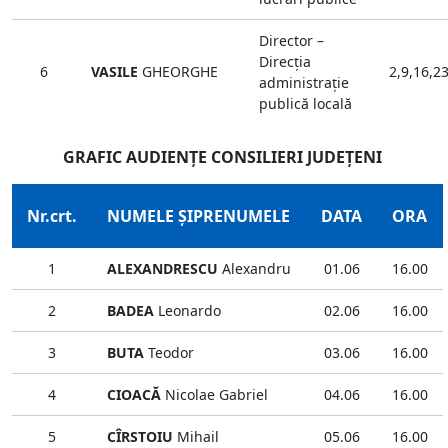
Director –
Direcţia
6
VASILE
GHEORGHE
2,9,16,2
administraţie
publică locală
GRAFIC AUDIENŢE CONSILIERI JUDEŢENI
Nr.crt.
NUMELE ŞIPRENUMELE
DATA
ORA
1
ALEXANDRESCU
Alexandru
01.06
16.00
2
BADEA
Leonardo
02.06
16.00
3
BUTA
Teodor
03.06
16.00
4
CIOACĂ
Nicolae Gabriel
04.06
16.00
5
CÎRSTOIU
Mihail
05.06
16.00