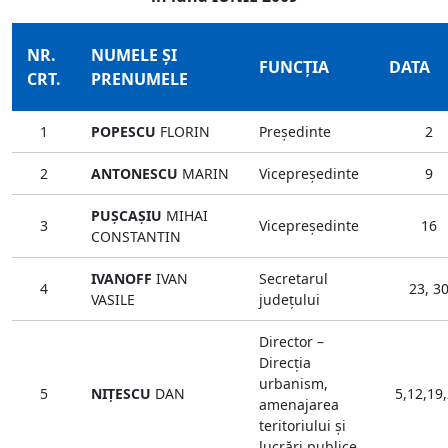
NR.
NUMELE ŞI
FUNCŢIA
DATA
CRT.
PRENUMELE
1
POPESCU
FLORIN
Preşedinte
2
2
ANTONESCU
MARIN
Vicepreşedinte
9
PUŞCAŞIU
MIHAI
3
Vicepreşedinte
16
CONSTANTIN
IVANOFF
IVAN
Secretarul
4
23, 3
VASILE
judeţului
Director –
Direcţia
urbanism,
5
NIŢESCU
DAN
5,12,19
amenajarea
teritoriului şi
lucrări publice