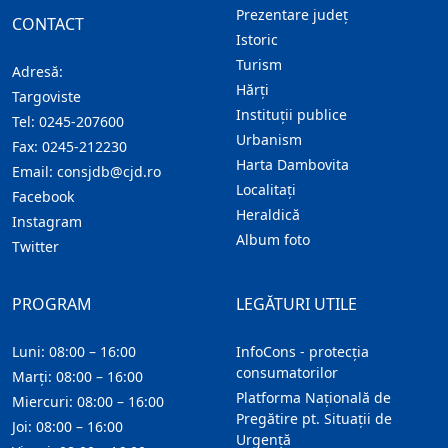
Prezentare judeţ
CONTACT
Istoric
Turism
Adresă:
Hărţi
Targoviste
Instituţii publice
Tel:
0245-207600
Urbanism
Fax:
0245-212230
Harta Dambovita
Email:
consjdb@cjd.ro
Localitaţi
Facebook
Heraldică
Instagram
Album foto
Twitter
PROGRAM
LEGĂTURI UTILE
Luni: 08:00 – 16:00
InfoCons - protecția
consumatorilor
Marți: 08:00 – 16:00
Platforma Națională de
Miercuri: 08:00 – 16:00
Pregătire pt. Situații de
Joi: 08:00 – 16:00
Urgență