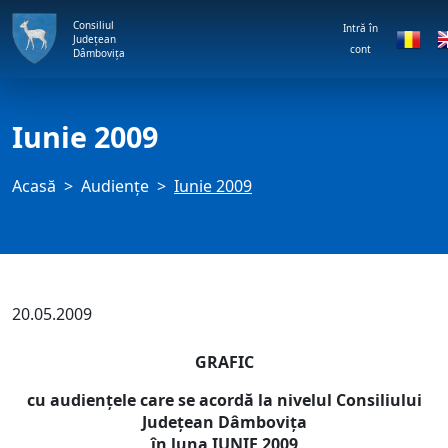
Consiliul
Intră în
Județean
cont
Dâmbovița
Iunie 2009
Acasă
Audienţe
Iunie 2009
20.05.2009
GRAFIC
cu audienţele care se acordă la nivelul Consiliului
Judeţean Dâmboviţa
în luna IUNIE 2009