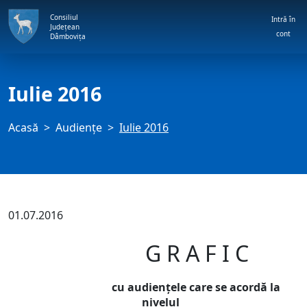
Consiliul
Intră în
Județean
cont
Dâmbovița
Iulie 2016
Acasă
Audienţe
Iulie 2016
01.07.2016
G R A F I C
cu audienţele care se acordă la
nivelul