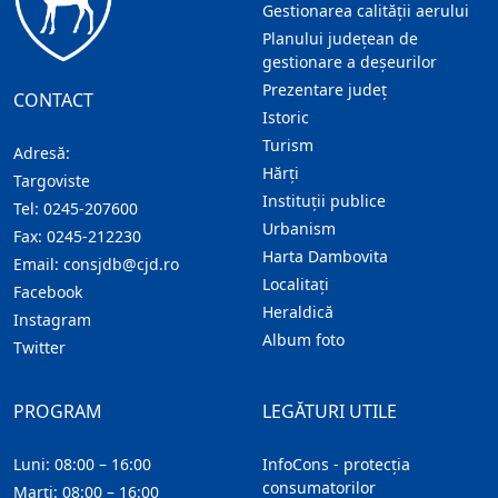
Gestionarea calității aerului
Planului județean de
gestionare a deșeurilor
Prezentare judeţ
CONTACT
Istoric
Turism
Adresă:
Hărţi
Targoviste
Instituţii publice
Tel:
0245-207600
Urbanism
Fax:
0245-212230
Harta Dambovita
Email:
consjdb@cjd.ro
Localitaţi
Facebook
Heraldică
Instagram
Album foto
Twitter
PROGRAM
LEGĂTURI UTILE
Luni: 08:00 – 16:00
InfoCons - protecția
consumatorilor
Marți: 08:00 – 16:00