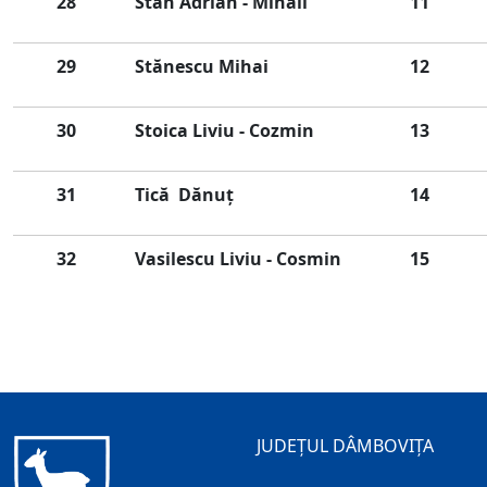
28
Stan Adrian - Mihail
11
29
Stănescu Mihai
12
30
Stoica Liviu - Cozmin
13
31
Tică Dănuț
14
32
Vasilescu Liviu - Cosmin
15
JUDEȚUL DÂMBOVIȚA