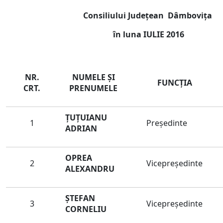
Consiliului Jude
ţean Dâmboviţa
în luna IULIE 2016
NR.
NUMELE ŞI
FUNCŢIA
CRT.
PRENUMELE
ȚUȚUIANU
1
Preşedinte
ADRIAN
OPREA
2
Vicepreședinte
ALEXANDRU
ȘTEFAN
3
Vicepreședinte
CORNELIU