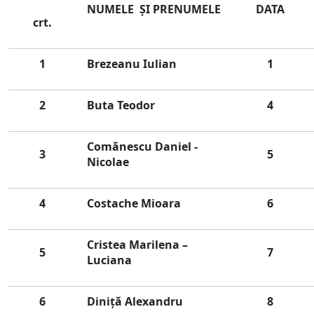
NUMELE ŞI
PRENUMELE
DATA
crt.
1
Brezeanu Iulian
1
2
Buta Teodor
4
Comănescu Daniel -
3
5
Nicolae
4
Costache Mioara
6
Cristea Marilena –
5
7
Luciana
6
Diniță Alexandru
8