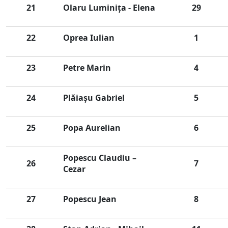
21
Olaru Luminița - Elena
29
22
Oprea Iulian
1
23
Petre Marin
4
24
Plăiașu Gabriel
5
25
Popa Aurelian
6
Popescu Claudiu –
26
7
Cezar
27
Popescu Jean
8