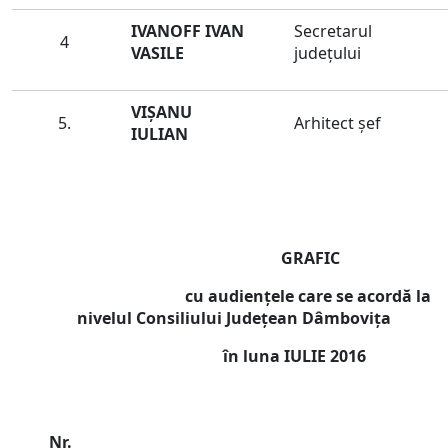
IVANOFF
IVAN
Secretarul
4
VASILE
judeţului
VIȘANU
5.
Arhitect șef
IULIAN
GRAFIC
cu audienţele care se acordă la
nivelul Consiliului Judeţean Dâmboviţa
în luna
IULIE 2016
Nr.