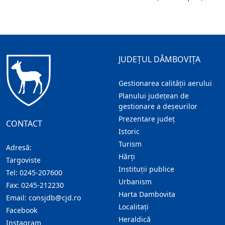
JUDEȚUL DÂMBOVIȚA
Gestionarea calității aerului
Planului județean de
gestionare a deșeurilor
Prezentare judeţ
CONTACT
Istoric
Turism
Adresă:
Hărţi
Targoviste
Instituţii publice
Tel:
0245-207600
Urbanism
Fax:
0245-212230
Harta Dambovita
Email:
consjdb@cjd.ro
Localitaţi
Facebook
Heraldică
Instagram