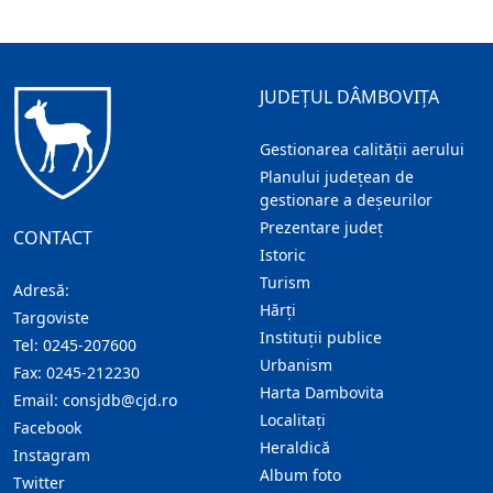
JUDEȚUL DÂMBOVIȚA
Gestionarea calității aerului
Planului județean de
gestionare a deșeurilor
Prezentare judeţ
CONTACT
Istoric
Turism
Adresă:
Hărţi
Targoviste
Instituţii publice
Tel:
0245-207600
Urbanism
Fax:
0245-212230
Harta Dambovita
Email:
consjdb@cjd.ro
Localitaţi
Facebook
Heraldică
Instagram
Album foto
Twitter