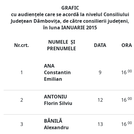
GRAFIC
cu audienţele care se acordă la nivelul Consiliului
Judeţean Dâmboviţa, de către consilierii județeni,
în luna
IANUARIE
2015
NUMELE ŞI
Nr.crt.
DATA
ORA
PRENUMELE
ANA
00
1
Constantin
9
16
Emilian
ANTONIU
00
2
12
16
Florin Silviu
BĂNILĂ
00
3
13
16
Alexandru