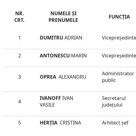
NR.
NUMELE ŞI
FUNCŢIA
CRT.
PRENUMELE
1
DUMITRU
ADRIAN
Vicepreședint
2
ANTONESCU
MARIN
Vicepreședint
Administrator
3
OPREA
ALEXANDRU
public
IVANOFF
IVAN
Secretarul
4
VASILE
judeţului
5
HERȚIA
CRISTINA
Arhitect șef