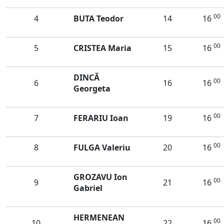
00
4
BUTA Teodor
14
16
00
5
CRISTEA Maria
15
16
DINCĂ
00
6
16
16
Georgeta
00
7
FERARIU Ioan
19
16
00
8
FULGA Valeriu
20
16
GROZAVU Ion
00
9
21
16
Gabriel
HERMENEAN
00
10
22
16