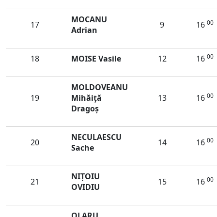
MOCANU
00
17
9
16
Adrian
00
18
MOISE Vasile
12
16
MOLDOVEANU
00
19
Mihăiţă
13
16
Dragoş
NECULAESCU
00
20
14
16
Sache
NIȚOIU
00
21
15
16
OVIDIU
OLARU