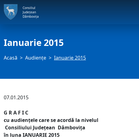
Consiliul
Județean
Dâmbovița
Ianuarie 2015
Acasă
Audienţe
Ianuarie 2015
07.01.2015
G R A F I C
cu audienţele care se acordă la nivelul
Consiliului Judeţean Dâmboviţa
în luna IANUARIE 2015