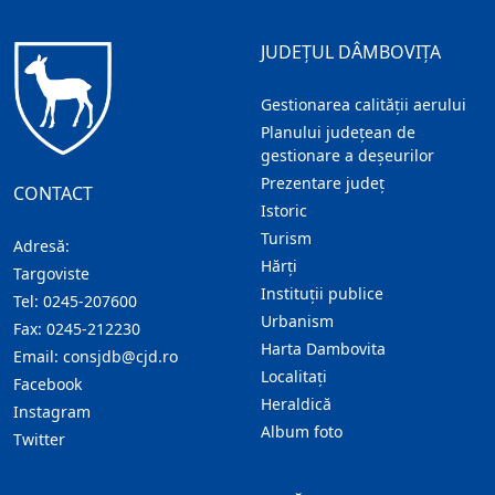
JUDEȚUL DÂMBOVIȚA
Gestionarea calității aerului
Planului județean de
gestionare a deșeurilor
Prezentare judeţ
CONTACT
Istoric
Turism
Adresă:
Hărţi
Targoviste
Instituţii publice
Tel:
0245-207600
Urbanism
Fax:
0245-212230
Harta Dambovita
Email:
consjdb@cjd.ro
Localitaţi
Facebook
Heraldică
Instagram
Album foto
Twitter