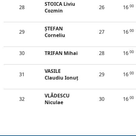
STOICA Liviu
00
28
26
16
Cozmin
ŞTEFAN
00
29
27
16
Corneliu
00
30
TRIFAN Mihai
28
16
VASILE
00
31
29
16
Claudiu Ionuț
VLĂDESCU
00
32
30
16
Niculae