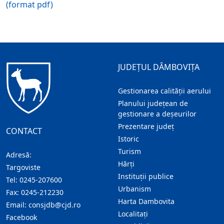
(format pdf)
JUDEȚUL DÂMBOVIȚA
Gestionarea calității aerului
Planului județean de
gestionare a deșeurilor
Prezentare judeţ
CONTACT
Istoric
Turism
Adresă:
Hărţi
Targoviste
Instituţii publice
Tel:
0245-207600
Urbanism
Fax:
0245-212230
Harta Dambovita
Email:
consjdb@cjd.ro
Localitaţi
Facebook